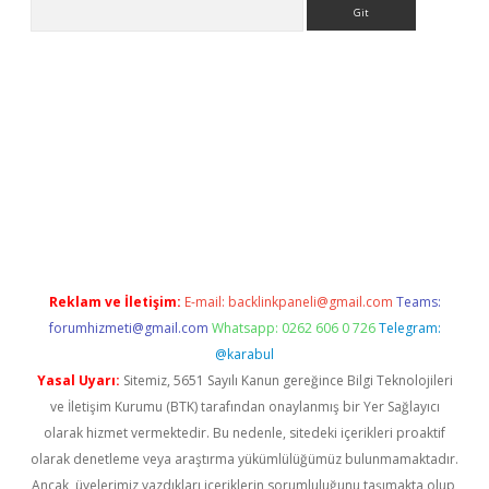
Arama
r
betexper.xyz
Reklam ve İletişim:
E-mail:
backlinkpaneli@gmail.com
Teams:
forumhizmeti@gmail.com
Whatsapp: 0262 606 0 726
Telegram:
@karabul
Yasal Uyarı:
Sitemiz, 5651 Sayılı Kanun gereğince Bilgi Teknolojileri
ve İletişim Kurumu (BTK) tarafından onaylanmış bir Yer Sağlayıcı
olarak hizmet vermektedir. Bu nedenle, sitedeki içerikleri proaktif
olarak denetleme veya araştırma yükümlülüğümüz bulunmamaktadır.
Ancak, üyelerimiz yazdıkları içeriklerin sorumluluğunu taşımakta olup,