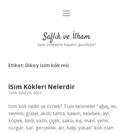
menüyü
Anasayfa
aç
Gizlilik Politikası
Saflık ve İlham
Yasal Uyarı
Sade önerilerle hayatını güzelleştir!
Hakkımızda
Etiket:
Dikey isim kök mü
İSim Kökleri Nelerdir
Tarih: Eylül 26, 2024
İsim kök nedir ve örnek? Tüm kelimeler “ağaç, ev,
sevimli, güzel, akıllı, tahta, kalem, kelebek, ayı,
köpek, kedi, vazo, çiçek, saksı, kış, mavi, şehir,
rüzgar, kar, gerçeklik, acı, kalp, yasak” kök olan