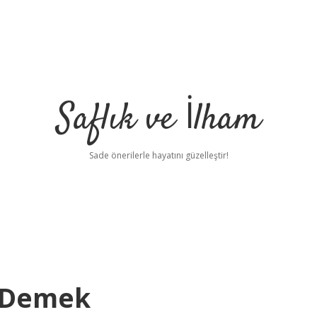
Saflık ve İlham
Sade önerilerle hayatını güzelleştir!
e Demek