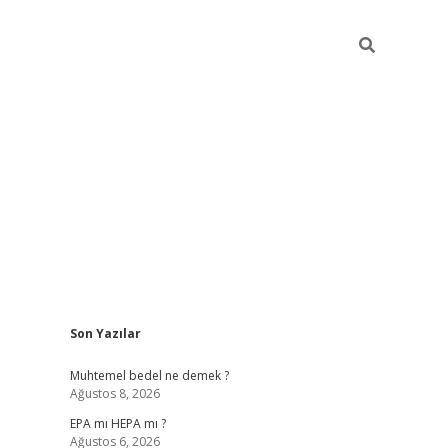
Sidebar
Son Yazılar
betexper
betexper
Muhtemel bedel ne demek ?
Ağustos 8, 2026
EPA mı HEPA mı ?
Ağustos 6, 2026