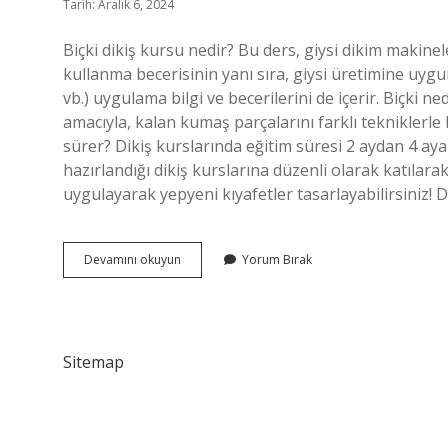
Tarih: Aralık 6, 2024
Biçki dikiş kursu nedir? Bu ders, giysi dikim makinele
kullanma becerisinin yanı sıra, giysi üretimine uyg
vb.) uygulama bilgi ve becerilerini de içerir. Biçki 
amacıyla, kalan kumaş parçalarını farklı tekniklerle 
sürer? Dikiş kurslarında eğitim süresi 2 aydan 4 ay
hazırlandığı dikiş kurslarına düzenli olarak katılarak 
uygulayarak yepyeni kıyafetler tasarlayabilirsiniz! 
Biçki
Devamını okuyun
Yorum Bırak
Dikiş
Kursu
Ne
Demek
Sitemap