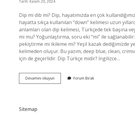
Tarih: Kasım 20, 2024
Dip mi dib mi? Dip, hayatımızda en çok kullandığım
hayatta sıkça kullanılan “down” kelimesi uzun yıllar
anlamları olan dip kelimesi, Türkçede tek başına veya 
mi mu? Yoğunlaştırma, soru eki “mi” ile sağlanabilir
pekiştirme mi ikileme mi? Yeşil kazak dediğimizde ye
kelimeden oluşur. Bu yazım, deep blue, clean, crimso
için de geçerlidir. Dip Türkçe midir? İngilizce…
Dip
Devamını okuyun
Yorum Bırak
Dibe
Pekiştirme
Mi
Sitemap