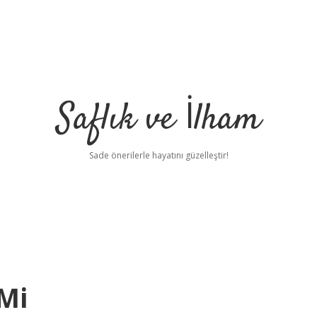
Saflık ve İlham
Sade önerilerle hayatını güzelleştir!
 Mi