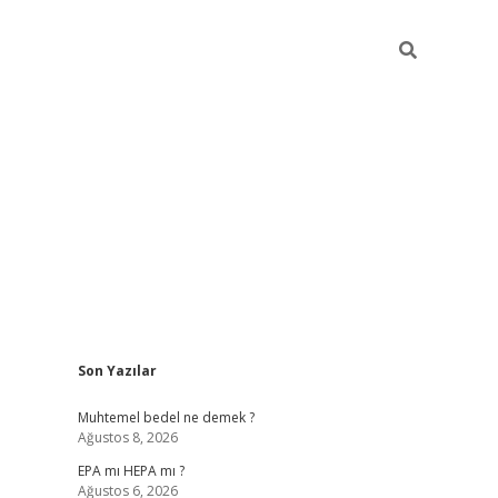
Sidebar
Son Yazılar
betexper
betexpe
Muhtemel bedel ne demek ?
Ağustos 8, 2026
EPA mı HEPA mı ?
Ağustos 6, 2026