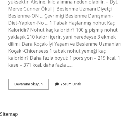
yüksektir. Aksine, kilo alımına neden olabilir. – Dyt.
Merve Günner Ökül | Beslenme Uzmanı Diyetçi
Beslenme-ON … Çevrimiçi Beslenme Danışmanı-
Diet-Yapken-No … 1 Tabak Haşlanmış nohut Kaç
Kaloridir? Nohut kaç kaloridir? 100 g pişmiş nohut
yaklaşık 210 kalori içerir, yani neredeyse 3 ekmek
dilimi. Dara Koçak-İyi Yaşam ve Beslenme Uzmanları
Koçak ›Chicensess 1 tabak nohut yemeği kaç
kaloridir? Daha fazla boyut: 1 porsiyon – 219 kcal, 1
kase – 371 kcal, daha fazla ……
1
Devamını okuyun
Yorum Bırak
Tabak
Nohut
Kaç
Kaloridir
Sitemap