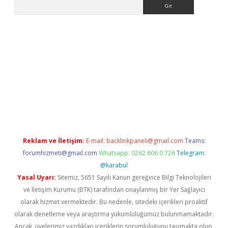
Arama
er
betexper.xyz
Reklam ve İletişim:
E-mail:
backlinkpaneli@gmail.com
Teams:
forumhizmeti@gmail.com
Whatsapp: 0262 606 0 726
Telegram:
@karabul
Yasal Uyarı:
Sitemiz, 5651 Sayılı Kanun gereğince Bilgi Teknolojileri
ve İletişim Kurumu (BTK) tarafından onaylanmış bir Yer Sağlayıcı
olarak hizmet vermektedir. Bu nedenle, sitedeki içerikleri proaktif
olarak denetleme veya araştırma yükümlülüğümüz bulunmamaktadır.
Ancak, üyelerimiz yazdıkları içeriklerin sorumluluğunu taşımakta olup,