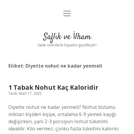
menüyü
Anasayfa
aç
Gizlilik Politikası
Saflık ve İlham
Yasal Uyarı
Sade önerilerle hayatını güzelleştir!
Hakkımızda
Etiket:
Diyette nohut ne kadar yenmeli
1 Tabak Nohut Kaç Kaloridir
Tarih: Mart 17, 2025
Diyette nohut ne kadar yenmeli? Nohut bölümü
miktarı kişiden kişiye, ortalama 6-9 yemek kaşığı
değişirken, yani 2-3 porsiyon nohut tüketimi
idealdir. Kilo vermez, çünkü fazla tüketimi kalorisi