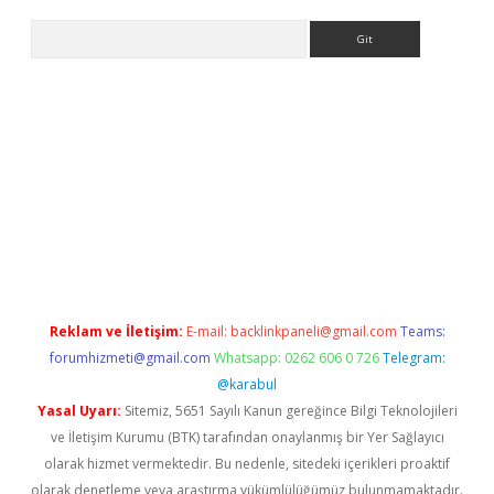
Arama
er
betexper.xyz
Reklam ve İletişim:
E-mail:
backlinkpaneli@gmail.com
Teams:
forumhizmeti@gmail.com
Whatsapp: 0262 606 0 726
Telegram:
@karabul
Yasal Uyarı:
Sitemiz, 5651 Sayılı Kanun gereğince Bilgi Teknolojileri
ve İletişim Kurumu (BTK) tarafından onaylanmış bir Yer Sağlayıcı
olarak hizmet vermektedir. Bu nedenle, sitedeki içerikleri proaktif
olarak denetleme veya araştırma yükümlülüğümüz bulunmamaktadır.