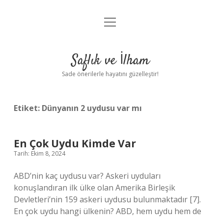
menüyü
Anasayfa
aç
Gizlilik Politikası
Saflık ve İlham
Yasal Uyarı
Sade önerilerle hayatını güzelleştir!
Hakkımızda
Etiket:
Dünyanın 2 uydusu var mı
En Çok Uydu Kimde Var
Tarih: Ekim 8, 2024
ABD’nin kaç uydusu var? Askeri uyduları
konuşlandıran ilk ülke olan Amerika Birleşik
Devletleri’nin 159 askeri uydusu bulunmaktadır [7].
En çok uydu hangi ülkenin? ABD, hem uydu hem de