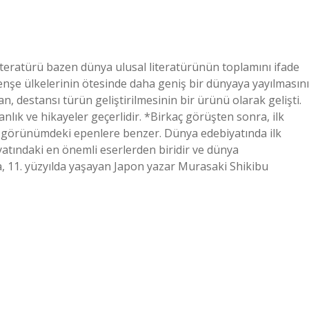
iteratürü bazen dünya ulusal literatürünün toplamını ifade
enşe ülkelerinin ötesinde daha geniş bir dünyaya yayılmasını
 destansı türün geliştirilmesinin bir ürünü olarak gelişti.
lık ve hikayeler geçerlidir. *Birkaç görüşten sonra, ilk
r görünümdeki epenlere benzer. Dünya edebiyatında ilk
atındaki en önemli eserlerden biridir ve dünya
ma, 11. yüzyılda yaşayan Japon yazar Murasaki Shikibu