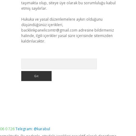
taşımakta olup, siteye üye olarak bu sorumluluğu kabul
etmiş sayılırlar.
Hukuka ve yasal düzenlemelere aykırı olduğunu
düşündüğünüz içerikleri,
backlinkpanelicomtr@gmail.com
adresine bildirmeniz
halinde, ilgili içerikler yasal süre içerisinde sitemizden
kaldırılacaktır.
Arama
06 0 726
Telegram: @karabul