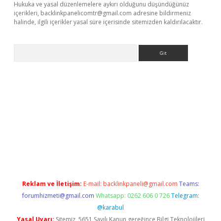
Hukuka ve yasal düzenlemelere aykırı olduğunu düşündüğünüz
içerikleri,
backlinkpanelicomtr@gmail.com
adresine bildirmeniz
halinde, ilgili içerikler yasal süre içerisinde sitemizden kaldırılacaktır.
Arama
er
betexper.xyz
Reklam ve İletişim:
E-mail:
backlinkpaneli@gmail.com
Teams:
forumhizmeti@gmail.com
Whatsapp: 0262 606 0 726
Telegram:
@karabul
Yasal Uyarı:
Sitemiz, 5651 Sayılı Kanun gereğince Bilgi Teknolojileri