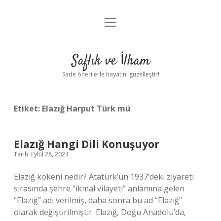
menüyü
Anasayfa
aç
Gizlilik Politikası
Saflık ve İlham
Yasal Uyarı
Sade önerilerle hayatını güzelleştir!
Hakkımızda
Etiket:
Elazığ Harput Türk mü
Elazığ Hangi Dili Konuşuyor
Tarih: Eylül 28, 2024
Elazığ kökeni nedir? Atatürk’ün 1937’deki ziyareti
sırasında şehre “ikmal vilayeti” anlamına gelen
“Elazığ” adı verilmiş, daha sonra bu ad “Elazığ”
olarak değiştirilmiştir. Elazığ, Doğu Anadolu’da,