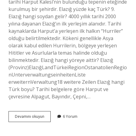
tarihi Harput Kalesi’nin bulunduğu tepenin eteğinde
kurulmuş bir şehirdir. Elazığ yüzde kaç Türk? 9.
Elazığ hangi soydan gelir? 4000 yıllık tarihi 2000
yılına dayanan Elazığ’ın ilk yerleşim alanıdır. Tarihi
kaynaklarda Harput’a yerleşen ilk halkın “Hurriler”
olduğu belirtilmektedir. Kökeni genellikle Asya
olarak kabul edilen Hurrilerin, bölgeye yerleşen
Hititler ve Asurlularla temas halinde olduğu
bilinmektedir. Elazığ hangi yöreye aittir? Elazığ
(Provinz)ElazığLandTürkeiRegionOstanatolienRegio
nUnterverwaltungseinheitenListe
erweiternVerwaltung18 weitere Zeilen Elazığ hangi
Türk boyu? Tarihi belgelere göre Harput ve
çevresine Alpagut, Bayındır, Çepni,…
Elazığ
Devamını okuyun
6 Yorum
Hangi
Dili
Konuşuyor