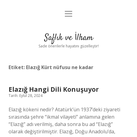
menüyü
Anasayfa
aç
Gizlilik Politikası
Saflık ve İlham
Yasal Uyarı
Sade önerilerle hayatını güzelleştir!
Hakkımızda
Etiket:
Elazığ Kürt nüfusu ne kadar
Elazığ Hangi Dili Konuşuyor
Tarih: Eylül 28, 2024
Elazığ kökeni nedir? Atatürk’ün 1937’deki ziyareti
sırasında şehre “ikmal vilayeti” anlamına gelen
“Elazığ” adı verilmiş, daha sonra bu ad “Elazığ”
olarak değiştirilmiştir. Elazığ, Doğu Anadolu’da,