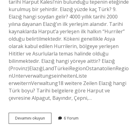
tarihi Harput Kalesi’nin bulunduğu tepenin eteğinde
kurulmuş bir şehirdir. Elazığ yüzde kaç Türk? 9.
Elazığ hangi soydan gelir? 4000 yıllık tarihi 2000
yılına dayanan Elazığ’ın ilk yerleşim alanıdır. Tarihi
kaynaklarda Harput’a yerleşen ilk halkın “Hurriler”
olduğu belirtilmektedir. Kökeni genellikle Asya
olarak kabul edilen Hurrilerin, bölgeye yerleşen
Hititler ve Asurlularla temas halinde olduğu
bilinmektedir. Elazığ hangi yöreye aittir? Elazığ
(Provinz)ElazığLandTürkeiRegionOstanatolienRegio
nUnterverwaltungseinheitenListe
erweiternVerwaltung18 weitere Zeilen Elazığ hangi
Türk boyu? Tarihi belgelere göre Harput ve
çevresine Alpagut, Bayındır, Çepni,…
Elazığ
Devamını okuyun
6 Yorum
Hangi
Dili
Konuşuyor