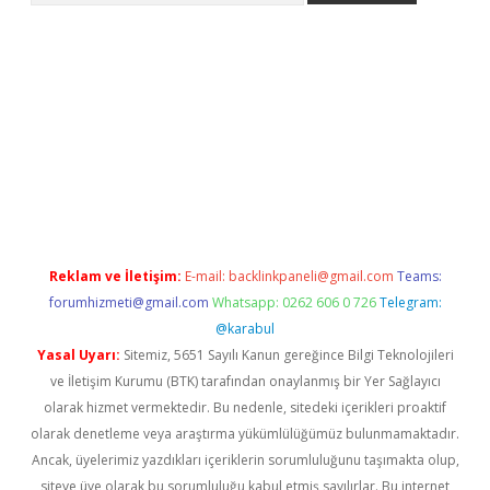
r
betexper.xyz
Reklam ve İletişim:
E-mail:
backlinkpaneli@gmail.com
Teams:
forumhizmeti@gmail.com
Whatsapp: 0262 606 0 726
Telegram:
@karabul
Yasal Uyarı:
Sitemiz, 5651 Sayılı Kanun gereğince Bilgi Teknolojileri
ve İletişim Kurumu (BTK) tarafından onaylanmış bir Yer Sağlayıcı
olarak hizmet vermektedir. Bu nedenle, sitedeki içerikleri proaktif
olarak denetleme veya araştırma yükümlülüğümüz bulunmamaktadır.
Ancak, üyelerimiz yazdıkları içeriklerin sorumluluğunu taşımakta olup,
siteye üye olarak bu sorumluluğu kabul etmiş sayılırlar. Bu internet