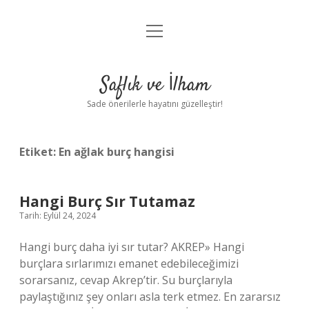
menüyü
Anasayfa
aç
Gizlilik Politikası
Saflık ve İlham
Yasal Uyarı
Sade önerilerle hayatını güzelleştir!
Hakkımızda
Etiket:
En ağlak burç hangisi
Hangi Burç Sır Tutamaz
Tarih: Eylül 24, 2024
Hangi burç daha iyi sır tutar? AKREP» Hangi
burçlara sırlarımızı emanet edebileceğimizi
sorarsanız, cevap Akrep’tir. Su burçlarıyla
paylaştığınız şey onları asla terk etmez. En zararsız