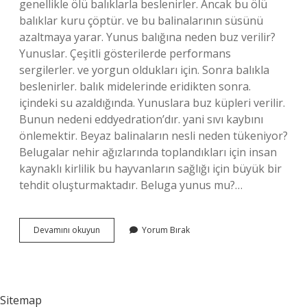
genellikle ölü balıklarla beslenirler. Ancak bu ölü
balıklar kuru çöptür. ve bu balinalarının süsünü
azaltmaya yarar. Yunus balığına neden buz verilir?
Yunuslar. Çeşitli gösterilerde performans
sergilerler. ve yorgun oldukları için. Sonra balıkla
beslenirler. balık midelerinde eridikten sonra.
içindeki su azaldığında. Yunuslara buz küpleri verilir.
Bunun nedeni eddyedration’dır. yani sıvı kaybını
önlemektir. Beyaz balinaların nesli neden tükeniyor?
Belugalar nehir ağızlarında toplandıkları için insan
kaynaklı kirlilik bu hayvanların sağlığı için büyük bir
tehdit oluşturmaktadır. Beluga yunus mu?…
Beyaz
Devamını okuyun
Yorum Bırak
Balina
Neden
Buz
Verilir
Sitemap