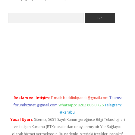
Arama
r
betexper.xyz
Reklam ve İletişim:
E-mail:
backlinkpaneli@gmail.com
Teams:
forumhizmeti@gmail.com
Whatsapp: 0262 606 0 726
Telegram:
@karabul
Yasal Uyarı:
Sitemiz, 5651 Sayılı Kanun gereğince Bilgi Teknolojileri
ve İletişim Kurumu (BTK) tarafından onaylanmış bir Yer Sağlayıcı
olarak hizmet vermektedir. Bu nedenle, sitedeki içerikleri proaktif