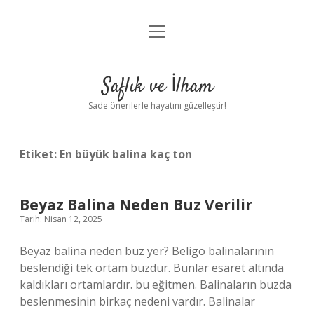
menüyü
Anasayfa
aç
Gizlilik Politikası
Saflık ve İlham
Yasal Uyarı
Sade önerilerle hayatını güzelleştir!
Hakkımızda
Etiket:
En büyük balina kaç ton
Beyaz Balina Neden Buz Verilir
Tarih: Nisan 12, 2025
Beyaz balina neden buz yer? Beligo balinalarının
beslendiği tek ortam buzdur. Bunlar esaret altında
kaldıkları ortamlardır. bu eğitmen. Balinaların buzda
beslenmesinin birkaç nedeni vardır. Balinalar