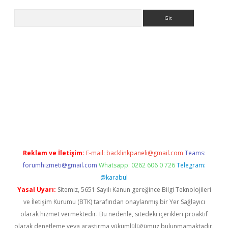
Arama
per
betexper.xyz
Reklam ve İletişim:
E-mail:
backlinkpaneli@gmail.com
Teams:
forumhizmeti@gmail.com
Whatsapp: 0262 606 0 726
Telegram:
@karabul
Yasal Uyarı:
Sitemiz, 5651 Sayılı Kanun gereğince Bilgi Teknolojileri
ve İletişim Kurumu (BTK) tarafından onaylanmış bir Yer Sağlayıcı
olarak hizmet vermektedir. Bu nedenle, sitedeki içerikleri proaktif
olarak denetleme veya araştırma yükümlülüğümüz bulunmamaktadır.