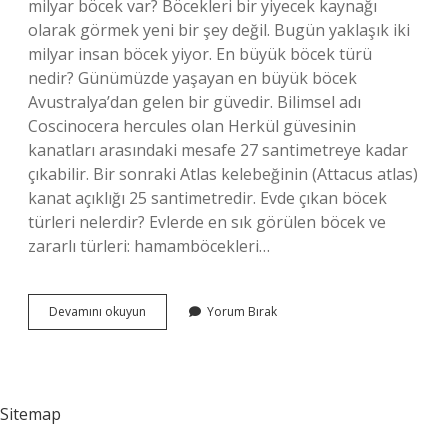
milyar böcek var? Böcekleri bir yiyecek kaynağı
olarak görmek yeni bir şey değil. Bugün yaklaşık iki
milyar insan böcek yiyor. En büyük böcek türü
nedir? Günümüzde yaşayan en büyük böcek
Avustralya’dan gelen bir güvedir. Bilimsel adı
Coscinocera hercules olan Herkül güvesinin
kanatları arasındaki mesafe 27 santimetreye kadar
çıkabilir. Bir sonraki Atlas kelebeğinin (Attacus atlas)
kanat açıklığı 25 santimetredir. Evde çıkan böcek
türleri nelerdir? Evlerde en sık görülen böcek ve
zararlı türleri: hamamböcekleri…
Kaç
Devamını okuyun
Yorum Bırak
Bin
Böcek
Türü
Var
Sitemap