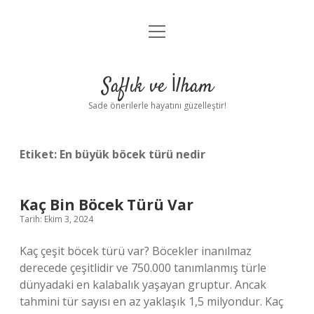
menüyü
Anasayfa
aç
Gizlilik Politikası
Saflık ve İlham
Yasal Uyarı
Sade önerilerle hayatını güzelleştir!
Hakkımızda
Etiket:
En büyük böcek türü nedir
Kaç Bin Böcek Türü Var
Tarih: Ekim 3, 2024
Kaç çeşit böcek türü var? Böcekler inanılmaz
derecede çeşitlidir ve 750.000 tanımlanmış türle
dünyadaki en kalabalık yaşayan gruptur. Ancak
tahmini tür sayısı en az yaklaşık 1,5 milyondur. Kaç