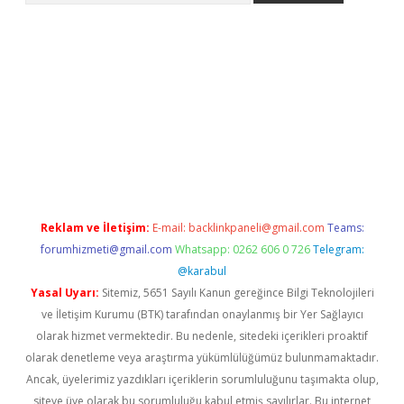
r
betexper.xyz
Reklam ve İletişim:
E-mail:
backlinkpaneli@gmail.com
Teams:
forumhizmeti@gmail.com
Whatsapp: 0262 606 0 726
Telegram:
@karabul
Yasal Uyarı:
Sitemiz, 5651 Sayılı Kanun gereğince Bilgi Teknolojileri
ve İletişim Kurumu (BTK) tarafından onaylanmış bir Yer Sağlayıcı
olarak hizmet vermektedir. Bu nedenle, sitedeki içerikleri proaktif
olarak denetleme veya araştırma yükümlülüğümüz bulunmamaktadır.
Ancak, üyelerimiz yazdıkları içeriklerin sorumluluğunu taşımakta olup,
siteye üye olarak bu sorumluluğu kabul etmiş sayılırlar. Bu internet