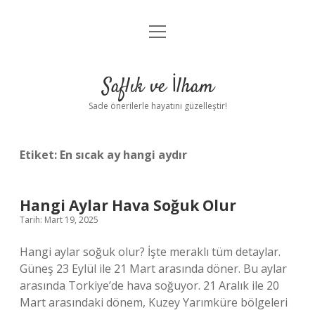
menüyü
Anasayfa
aç
Gizlilik Politikası
Saflık ve İlham
Yasal Uyarı
Sade önerilerle hayatını güzelleştir!
Hakkımızda
Etiket:
En sıcak ay hangi aydır
Hangi Aylar Hava Soğuk Olur
Tarih: Mart 19, 2025
Hangi aylar soğuk olur? İşte meraklı tüm detaylar.
Güneş 23 Eylül ile 21 Mart arasında döner. Bu aylar
arasında Torkiye’de hava soğuyor. 21 Aralık ile 20
Mart arasındaki dönem, Kuzey Yarımküre bölgeleri