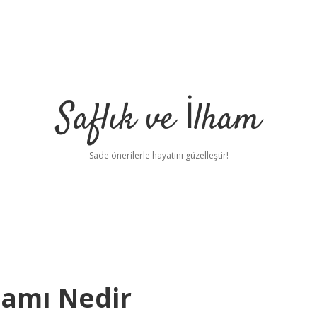
Saflık ve İlham
Sade önerilerle hayatını güzelleştir!
lamı Nedir