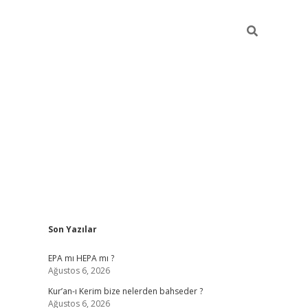
Sidebar
Son Yazılar
betexper
betexp
EPA mı HEPA mı ?
Ağustos 6, 2026
Kur’an-ı Kerim bize nelerden bahseder ?
Ağustos 6, 2026