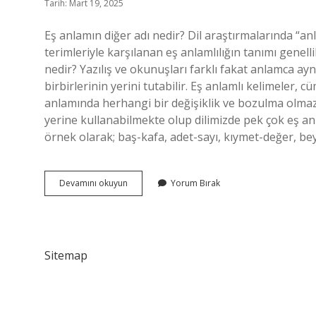
Tarih: Mart 19, 2025
Eş anlamın diğer adı nedir? Dil araştırmalarında “an
terimleriyle karşılanan eş anlamlılığın tanımı genel
nedir? Yazılış ve okunuşları farklı fakat anlamca ayn
birbirlerinin yerini tutabilir. Eş anlamlı kelimeler, c
anlamında herhangi bir değişiklik ve bozulma olmaz.
yerine kullanabilmekte olup dilimizde pek çok eş an
örnek olarak; baş-kafa, adet-sayı, kıymet-değer, beya
Eş
Devamını okuyun
Yorum Bırak
Anlamın
Diğer
Anlamı
Nedir
Sitemap