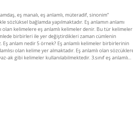
lamdaş, eş manalı, eş anlamlı, müteradif, sinonim”
likle sözlüksel bağlamda yapılmaktadır. Eş anlamın anlamı
ı olan kelimelere eş anlamlı kelimeler denir. Bu tür kelimeler
ümlede birbirleri ile yer değiştirdikleri zaman cümlenin
 Eş anlam nedir 5 örnek? Eş anlamlı kelimeler birbirlerinin
lamlısı olan kelime yer almaktadır. Eş anlamlı olan sözcükler
z-ak gibi kelimeler kullanılabilmektedir. 3.sınıf eş anlamlı…