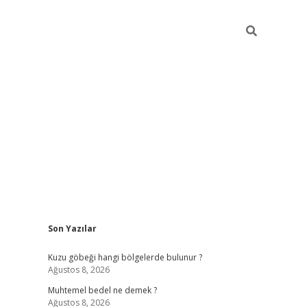
Sidebar
Son Yazılar
betexper
betexpe
Kuzu göbeği hangi bölgelerde bulunur ?
Ağustos 8, 2026
Muhtemel bedel ne demek ?
Ağustos 8, 2026