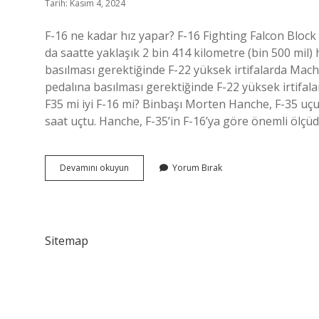
Tarih: Kasım 4, 2024
F-16 ne kadar hız yapar? F-16 Fighting Falcon Block
da saatte yaklaşık 2 bin 414 kilometre (bin 500 mil)
basılması gerektiğinde F-22 yüksek irtifalarda Mach 
pedalına basılması gerektiğinde F-22 yüksek irtifala
F35 mi iyi F-16 mi? Binbaşı Morten Hanche, F-35 uçur
saat uçtu. Hanche, F-35’in F-16’ya göre önemli ölç
F-
Devamını okuyun
Yorum Bırak
16
Hızı
Kaç
Mach
Sitemap