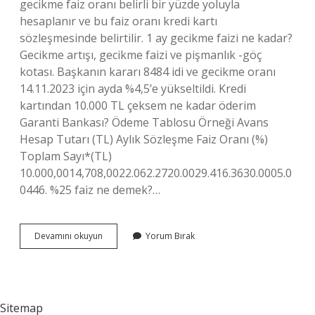
gecikme faiz oranı belirli bir yüzde yoluyla
hesaplanır ve bu faiz oranı kredi kartı
sözleşmesinde belirtilir. 1 ay gecikme faizi ne kadar?
Gecikme artışı, gecikme faizi ve pişmanlık -göç
kotası. Başkanın kararı 8484 idi ve gecikme oranı
14.11.2023 için ayda %4,5’e yükseltildi. Kredi
kartından 10.000 TL çeksem ne kadar öderim
Garanti Bankası? Ödeme Tablosu Örneği Avans
Hesap Tutarı (TL) Aylık Sözleşme Faiz Oranı (%)
Toplam Sayı*(TL)
10.000,0014,708,0022.062.2720.0029.416.3630.0005.0
0446. %25 faiz ne demek?…
Kredi
Devamını okuyun
Yorum Bırak
Kartı
Faiz
Sistemi
Nasıl
Çalışır
Sitemap