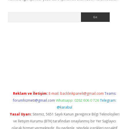
Arama
.xyz
Reklam ve İletişim:
E-mail:
backlinkpaneli@gmail.com
Teams:
forumhizmeti@gmail.com
Whatsapp: 0262 606 0 726
Telegram:
@karabul
Yasal Uyarı:
Sitemiz, 5651 Sayılı Kanun gereğince Bilgi Teknolojileri
ve İletişim Kurumu (BTK) tarafından onaylanmış bir Yer Sağlayıcı
olarak hizmet vermektedir. Bu nedenle, sitedeki içerikleri proaktif