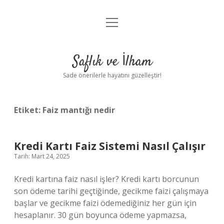
menüyü
Anasayfa
aç
Gizlilik Politikası
Saflık ve İlham
Yasal Uyarı
Sade önerilerle hayatını güzelleştir!
Hakkımızda
Etiket:
Faiz mantığı nedir
Kredi Kartı Faiz Sistemi Nasıl Çalışır
Tarih: Mart 24, 2025
Kredi kartına faiz nasıl işler? Kredi kartı borcunun
son ödeme tarihi geçtiğinde, gecikme faizi çalışmaya
başlar ve gecikme faizi ödemediğiniz her gün için
hesaplanır. 30 gün boyunca ödeme yapmazsa,