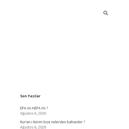
Sidebar
Son Yazılar
betexper
betexpe
EPA mı HEPA mı ?
Ağustos 6, 2026
Kur’an-ı Kerim bize nelerden bahseder ?
Ağustos 6, 2026