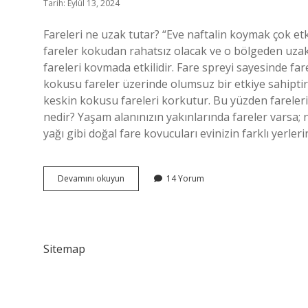
Tarih: Eylül 13, 2024
Fareleri ne uzak tutar? “Eve naftalin koymak çok etk
fareler kokudan rahatsız olacak ve o bölgeden uzakl
fareleri kovmada etkilidir. Fare spreyi sayesinde fa
kokusu fareler üzerinde olumsuz bir etkiye sahiptir
keskin kokusu fareleri korkutur. Bu yüzden fareleri
nedir? Yaşam alanınızın yakınlarında fareler varsa; n
yağı gibi doğal fare kovucuları evinizin farklı yerle
Fare
Devamını okuyun
14 Yorum
Ne
Yemez
Sitemap