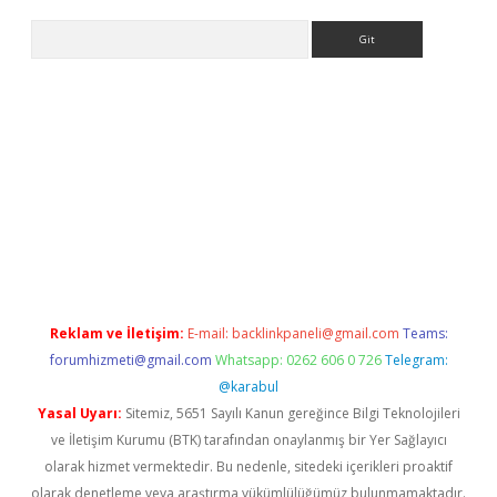
Arama
r
betexper.xyz
Reklam ve İletişim:
E-mail:
backlinkpaneli@gmail.com
Teams:
forumhizmeti@gmail.com
Whatsapp: 0262 606 0 726
Telegram:
@karabul
Yasal Uyarı:
Sitemiz, 5651 Sayılı Kanun gereğince Bilgi Teknolojileri
ve İletişim Kurumu (BTK) tarafından onaylanmış bir Yer Sağlayıcı
olarak hizmet vermektedir. Bu nedenle, sitedeki içerikleri proaktif
olarak denetleme veya araştırma yükümlülüğümüz bulunmamaktadır.