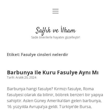
menüyü
Anasayfa
aç
Gizlilik Politikası
Saflık ve İlham
Yasal Uyarı
Sade önerilerle hayatını güzelleştir!
Hakkımızda
Etiket:
Fasulye cinsleri nelerdir
Barbunya Ile Kuru Fasulye Aynı Mı
Tarih: Aralık 20, 2024
Barbunya hangi fasulye? Kırmızı fasulye, Roma
fasulyesi olarak da bilinir, böbrek benzeri bir yapıya
sahiptir. Aslen Güney Amerika’dan gelen barbunya,
16. yüzyılda Avrupa’ya geldi. Türkiye’de Bursa,