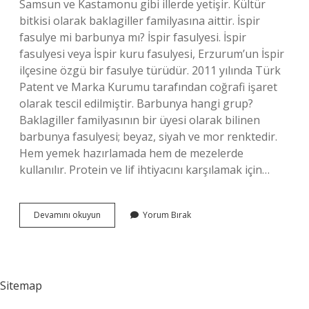
Samsun ve Kastamonu gibi illerde yetişir. Kültür
bitkisi olarak baklagiller familyasına aittir. İspir
fasulye mi barbunya mı? İspir fasulyesi. İspir
fasulyesi veya İspir kuru fasulyesi, Erzurum’un İspir
ilçesine özgü bir fasulye türüdür. 2011 yılında Türk
Patent ve Marka Kurumu tarafından coğrafi işaret
olarak tescil edilmiştir. Barbunya hangi grup?
Baklagiller familyasının bir üyesi olarak bilinen
barbunya fasulyesi; beyaz, siyah ve mor renktedir.
Hem yemek hazırlamada hem de mezelerde
kullanılır. Protein ve lif ihtiyacını karşılamak için…
Barbunya
Devamını okuyun
Yorum Bırak
Ile
Kuru
Fasulye
Aynı
Mı
Sitemap