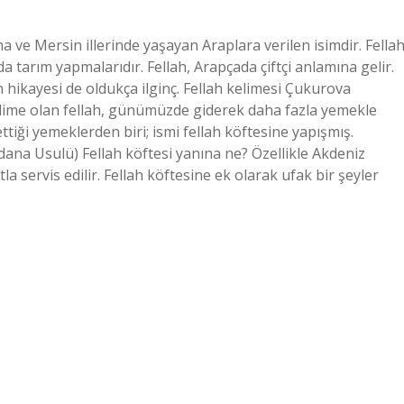
a ve Mersin illerinde yaşayan Araplara verilen isimdir. Fella
 tarım yapmalarıdır. Fellah, Arapçada çiftçi anlamına gelir.
n hikayesi de oldukça ilginç. Fellah kelimesi Çukurova
 kelime olan fellah, günümüzde giderek daha fazla yemekle
ükettiği yemeklerden biri; ismi fellah köftesine yapışmış.
dana Usulü) Fellah köftesi yanına ne? Özellikle Akdeniz
 servis edilir. Fellah köftesine ek olarak ufak bir şeyler