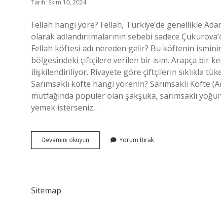
Tarih: Ekim 10, 2024
Fellah hangi yöre? Fellah, Türkiye’de genellikle Adan
olarak adlandırılmalarının sebebi sadece Çukurova’da
Fellah köftesi adı nereden gelir? Bu köftenin ismini
bölgesindeki çiftçilere verilen bir isim. Arapça bir
ilişkilendiriliyor. Rivayete göre çiftçilerin sıklıkla t
Sarımsaklı köfte hangi yörenin? Sarımsaklı Köfte (A
mutfağında popüler olan şakşuka, sarımsaklı yoğurtla
yemek isterseniz…
Fellah
Devamını okuyun
Yorum Bırak
Köftesi
Nerenin
Sitemap