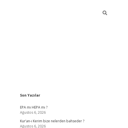
Sidebar
Son Yazılar
betexper
betexpe
EPA mı HEPA mı ?
Ağustos 6, 2026
Kur’an-ı Kerim bize nelerden bahseder ?
Ağustos 6, 2026