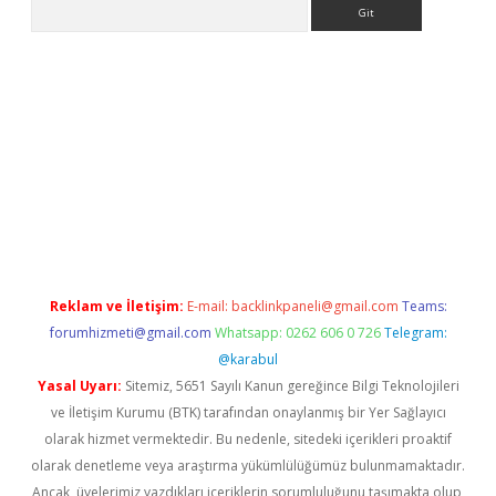
Arama
r
betexper.xyz
Reklam ve İletişim:
E-mail:
backlinkpaneli@gmail.com
Teams:
forumhizmeti@gmail.com
Whatsapp: 0262 606 0 726
Telegram:
@karabul
Yasal Uyarı:
Sitemiz, 5651 Sayılı Kanun gereğince Bilgi Teknolojileri
ve İletişim Kurumu (BTK) tarafından onaylanmış bir Yer Sağlayıcı
olarak hizmet vermektedir. Bu nedenle, sitedeki içerikleri proaktif
olarak denetleme veya araştırma yükümlülüğümüz bulunmamaktadır.
Ancak, üyelerimiz yazdıkları içeriklerin sorumluluğunu taşımakta olup,