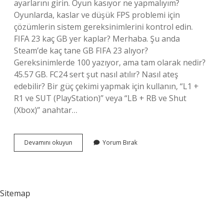
ayarlarını girin. Oyun kasıyor ne yapmalıyım?
Oyunlarda, kaslar ve düşük FPS problemi için
çözümlerin sistem gereksinimlerini kontrol edin.
FIFA 23 kaç GB yer kaplar? Merhaba. Şu anda
Steam’de kaç tane GB FIFA 23 alıyor?
Gereksinimlerde 100 yazıyor, ama tam olarak nedir?
45.57 GB. FC24 sert şut nasıl atılır? Nasıl ateş
edebilir? Bir güç çekimi yapmak için kullanın, “L1 +
R1 ve SUT (PlayStation)” veya “LB + RB ve Shut
(Xbox)” anahtar…
Fifa
Devamını okuyun
Yorum Bırak
23
Çok
Kasıyor
Ne
Yapmalıyım
Sitemap