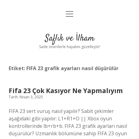
menüyü
Anasayfa
aç
Gizlilik Politikası
Saflık ve İlham
Yasal Uyarı
Sade önerilerle hayatını güzelleştir!
Hakkımızda
Etiket:
FIFA 23 grafik ayarları nasıl düşürülür
Fifa 23 Çok Kasıyor Ne Yapmalıyım
Tarih: Nisan 3, 2025
FIFA 23 sert vuruş nasıl yapılır? Sabit çekimler
aşağıdaki gibi yapılır: L1+R1+O || Xbox oyun
kontrollerinde lb+rb+b. FIFA 23 grafik ayarları nasıl
düşürülür? Uzmanlık bölümüne sahip FIFA 23 oyun