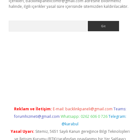
içerikleri,
backlinkpanelicomtr@gmail.com
adresine bildirmeniz
halinde, ilgili içerikler yasal süre içerisinde sitemizden kaldırılacaktır.
Arama
exper
betexper.xyz
Reklam ve İletişim:
E-mail:
backlinkpaneli@gmail.com
Teams:
forumhizmeti@gmail.com
Whatsapp: 0262 606 0 726
Telegram:
@karabul
Yasal Uyarı:
Sitemiz, 5651 Sayılı Kanun gereğince Bilgi Teknolojileri
ve İletişim Kurumu (BTK) tarafından onaylanmış bir Yer Sağlayıcı