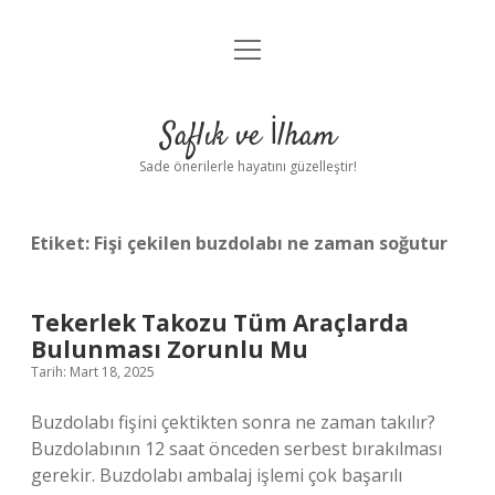
menüyü
Anasayfa
aç
Gizlilik Politikası
Saflık ve İlham
Yasal Uyarı
Sade önerilerle hayatını güzelleştir!
Hakkımızda
Etiket:
Fişi çekilen buzdolabı ne zaman soğutur
Tekerlek Takozu Tüm Araçlarda
Bulunması Zorunlu Mu
Tarih: Mart 18, 2025
Buzdolabı fişini çektikten sonra ne zaman takılır?
Buzdolabının 12 saat önceden serbest bırakılması
gerekir. Buzdolabı ambalaj işlemi çok başarılı