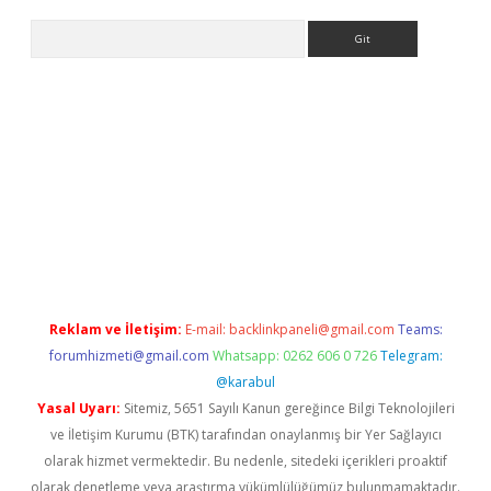
Arama
r
betexper.xyz
Reklam ve İletişim:
E-mail:
backlinkpaneli@gmail.com
Teams:
forumhizmeti@gmail.com
Whatsapp: 0262 606 0 726
Telegram:
@karabul
Yasal Uyarı:
Sitemiz, 5651 Sayılı Kanun gereğince Bilgi Teknolojileri
ve İletişim Kurumu (BTK) tarafından onaylanmış bir Yer Sağlayıcı
olarak hizmet vermektedir. Bu nedenle, sitedeki içerikleri proaktif
olarak denetleme veya araştırma yükümlülüğümüz bulunmamaktadır.