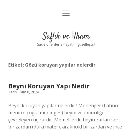
menüyü
Anasayfa
aç
Gizlilik Politikası
Saflık ve İlham
Yasal Uyarı
Sade önerilerle hayatını güzelleştir!
Hakkımızda
Etiket:
Gözü koruyan yapılar nelerdir
Beyni Koruyan Yapı Nedir
Tarih: Ekim 8, 2024
Beyni koruyan yapılar nelerdir? Menenjler (Latince:
meninx, çoğul meninges) beyni ve omuriliği
çevreleyen üç zardır. Memelilerde beyin zarları sert
bir zardan (dura mater), araknoid bir zardan ve ince