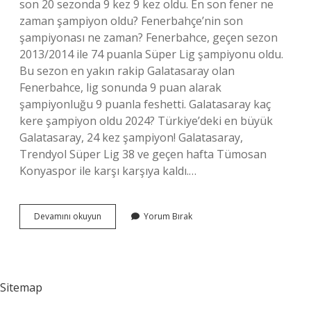
son 20 sezonda 9 kez 9 kez oldu. En son fener ne
zaman şampiyon oldu? Fenerbahçe’nin son
şampiyonası ne zaman? Fenerbahce, geçen sezon
2013/2014 ile 74 puanla Süper Lig şampiyonu oldu.
Bu sezon en yakın rakip Galatasaray olan
Fenerbahce, lig sonunda 9 puan alarak
şampiyonluğu 9 puanla feshetti. Galatasaray kaç
kere şampiyon oldu 2024? Türkiye’deki en büyük
Galatasaray, 24 kez şampiyon! Galatasaray,
Trendyol Süper Lig 38 ve geçen hafta Tümosan
Konyaspor ile karşı karşıya kaldı.…
Fenerbahçe
Devamını okuyun
Yorum Bırak
Son
23
Yılda
Kaç
Kez
Sitemap
Şampiyon
Oldu