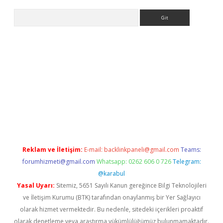
Arama
er
betexper.xyz
Reklam ve İletişim:
E-mail:
backlinkpaneli@gmail.com
Teams:
forumhizmeti@gmail.com
Whatsapp: 0262 606 0 726
Telegram:
@karabul
Yasal Uyarı:
Sitemiz, 5651 Sayılı Kanun gereğince Bilgi Teknolojileri
ve İletişim Kurumu (BTK) tarafından onaylanmış bir Yer Sağlayıcı
olarak hizmet vermektedir. Bu nedenle, sitedeki içerikleri proaktif
olarak denetleme veya araştırma yükümlülüğümüz bulunmamaktadır.