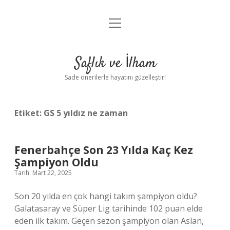
menüyü
Anasayfa
aç
Gizlilik Politikası
Saflık ve İlham
Yasal Uyarı
Sade önerilerle hayatını güzelleştir!
Hakkımızda
Etiket:
GS 5 yıldız ne zaman
Fenerbahçe Son 23 Yılda Kaç Kez
Şampiyon Oldu
Tarih: Mart 22, 2025
Son 20 yılda en çok hangi takım şampiyon oldu?
Galatasaray ve Süper Lig tarihinde 102 puan elde
eden ilk takım. Geçen sezon şampiyon olan Aslan,