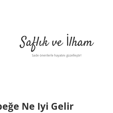
Saflık ve İlham
Sade önerilerle hayatını güzelleştir!
eğe Ne Iyi Gelir