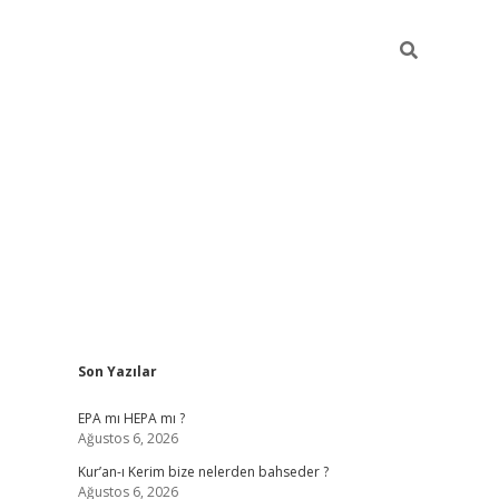
Sidebar
Son Yazılar
betexper
betexpe
EPA mı HEPA mı ?
Ağustos 6, 2026
Kur’an-ı Kerim bize nelerden bahseder ?
Ağustos 6, 2026