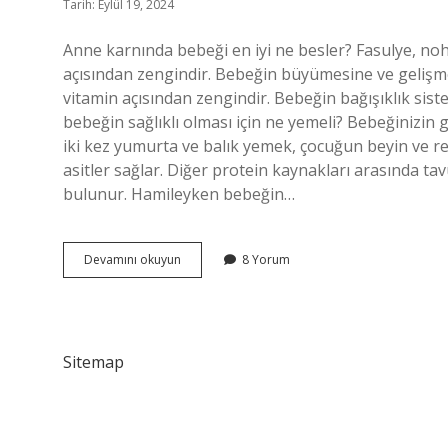
Tarih: Eylül 19, 2024
Anne karnında bebeği en iyi ne besler? Fasulye, nohut
açısından zengindir. Bebeğin büyümesine ve gelişme
vitamin açısından zengindir. Bebeğin bağışıklık siste
bebeğin sağlıklı olması için ne yemeli? Bebeğinizin ge
iki kez yumurta ve balık yemek, çocuğun beyin ve ret
asitler sağlar. Diğer protein kaynakları arasında tavu
bulunur. Hamileyken bebeğin…
Anne
Devamını okuyun
8 Yorum
Karnındaki
Bebeğe
Ne
Iyi
Gelir
Sitemap