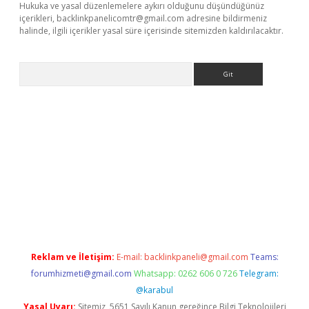
Hukuka ve yasal düzenlemelere aykırı olduğunu düşündüğünüz
içerikleri,
backlinkpanelicomtr@gmail.com
adresine bildirmeniz
halinde, ilgili içerikler yasal süre içerisinde sitemizden kaldırılacaktır.
Arama
r
betexper.xyz
Reklam ve İletişim:
E-mail:
backlinkpaneli@gmail.com
Teams:
forumhizmeti@gmail.com
Whatsapp: 0262 606 0 726
Telegram:
@karabul
Yasal Uyarı:
Sitemiz, 5651 Sayılı Kanun gereğince Bilgi Teknolojileri