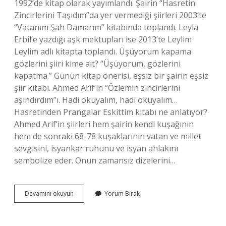
1992’de kitap olarak yayımlandı. Şairin “Hasretin
Zincirlerini Taşıdım”da yer vermediği şiirleri 2003’te
“Vatanım Şah Damarım” kitabında toplandı. Leyla
Erbil’e yazdığı aşk mektupları ise 2013’te Leylim
Leylim adlı kitapta toplandı. Üşüyorum kapama
gözlerini şiiri kime ait? “Üşüyorum, gözlerini
kapatma.” Günün kitap önerisi, eşsiz bir şairin eşsiz
şiir kitabı. Ahmed Arif’in “Özlemin zincirlerini
aşındırdım”ı. Hadi okuyalım, hadi okuyalım…
Hasretinden Prangalar Eskittim kitabı ne anlatıyor?
Ahmed Arif’in şiirleri hem şairin kendi kuşağının
hem de sonraki 68-78 kuşaklarının vatan ve millet
sevgisini, isyankar ruhunu ve isyan ahlakını
sembolize eder. Onun zamansız dizelerini…
Ahmet
Devamını okuyun
Yorum Bırak
Arif
Hasretinden
Prangalar