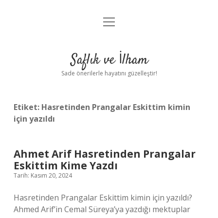
menüyü
Anasayfa
aç
Gizlilik Politikası
Saflık ve İlham
Yasal Uyarı
Sade önerilerle hayatını güzelleştir!
Hakkımızda
Etiket:
Hasretinden Prangalar Eskittim kimin
için yazıldı
Ahmet Arif Hasretinden Prangalar
Eskittim Kime Yazdı
Tarih: Kasım 20, 2024
Hasretinden Prangalar Eskittim kimin için yazıldı?
Ahmed Arif’in Cemal Süreya’ya yazdığı mektuplar