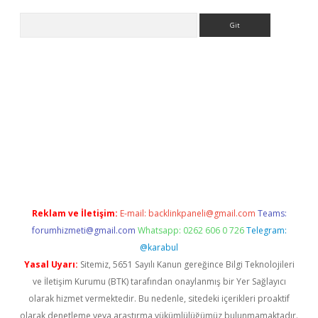
Arama
r
betexper.xyz
Reklam ve İletişim:
E-mail:
backlinkpaneli@gmail.com
Teams:
forumhizmeti@gmail.com
Whatsapp: 0262 606 0 726
Telegram:
@karabul
Yasal Uyarı:
Sitemiz, 5651 Sayılı Kanun gereğince Bilgi Teknolojileri
ve İletişim Kurumu (BTK) tarafından onaylanmış bir Yer Sağlayıcı
olarak hizmet vermektedir. Bu nedenle, sitedeki içerikleri proaktif
olarak denetleme veya araştırma yükümlülüğümüz bulunmamaktadır.