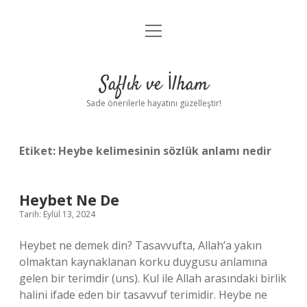
menüyü
Anasayfa
aç
Gizlilik Politikası
Saflık ve İlham
Yasal Uyarı
Sade önerilerle hayatını güzelleştir!
Hakkımızda
Etiket:
Heybe kelimesinin sözlük anlamı nedir
Heybet Ne De
Tarih: Eylül 13, 2024
Heybet ne demek din? Tasavvufta, Allah’a yakın
olmaktan kaynaklanan korku duygusu anlamına
gelen bir terimdir (uns). Kul ile Allah arasındaki birlik
halini ifade eden bir tasavvuf terimidir. Heybe ne