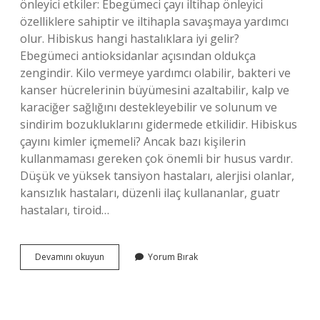
önleyici etkiler: Ebegümeci çayı iltihap önleyici
özelliklere sahiptir ve iltihapla savaşmaya yardımcı
olur. Hibiskus hangi hastalıklara iyi gelir?
Ebegümeci antioksidanlar açısından oldukça
zengindir. Kilo vermeye yardımcı olabilir, bakteri ve
kanser hücrelerinin büyümesini azaltabilir, kalp ve
karaciğer sağlığını destekleyebilir ve solunum ve
sindirim bozukluklarını gidermede etkilidir. Hibiskus
çayını kimler içmemeli? Ancak bazı kişilerin
kullanmaması gereken çok önemli bir husus vardır.
Düşük ve yüksek tansiyon hastaları, alerjisi olanlar,
kansızlık hastaları, düzenli ilaç kullananlar, guatr
hastaları, tiroid…
Hibiskus
Devamını okuyun
Yorum Bırak
Çayı
Iltihap
Söker
Mi