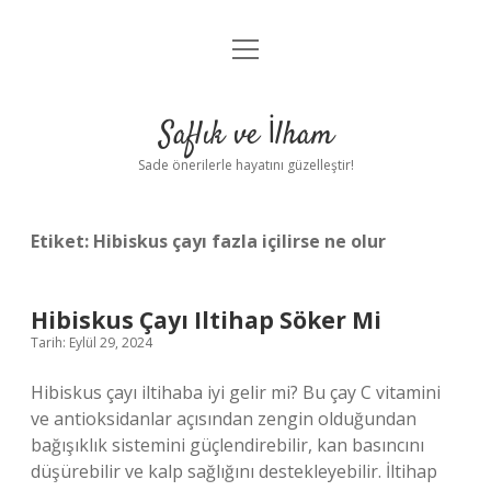
menüyü
Anasayfa
aç
Gizlilik Politikası
Saflık ve İlham
Yasal Uyarı
Sade önerilerle hayatını güzelleştir!
Hakkımızda
Etiket:
Hibiskus çayı fazla içilirse ne olur
Hibiskus Çayı Iltihap Söker Mi
Tarih: Eylül 29, 2024
Hibiskus çayı iltihaba iyi gelir mi? Bu çay C vitamini
ve antioksidanlar açısından zengin olduğundan
bağışıklık sistemini güçlendirebilir, kan basıncını
düşürebilir ve kalp sağlığını destekleyebilir. İltihap