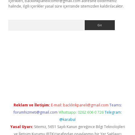
içerikleri,
backlinkpanelicomtr@gmail.com
adresine bildirmeniz
halinde, ilgili içerikler yasal süre içerisinde sitemizden kaldırılacaktır.
Arama
r
betexper.xyz
Reklam ve İletişim:
E-mail:
backlinkpaneli@gmail.com
Teams:
forumhizmeti@gmail.com
Whatsapp: 0262 606 0 726
Telegram:
@karabul
Yasal Uyarı:
Sitemiz, 5651 Sayılı Kanun gereğince Bilgi Teknolojileri
ve İletişim Kurumu (BTK) tarafından onaylanmış bir Yer Sağlayıcı