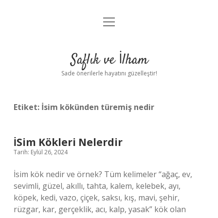
menüyü
Anasayfa
aç
Gizlilik Politikası
Saflık ve İlham
Yasal Uyarı
Sade önerilerle hayatını güzelleştir!
Hakkımızda
Etiket:
İsim kökünden türemiş nedir
İSim Kökleri Nelerdir
Tarih: Eylül 26, 2024
İsim kök nedir ve örnek? Tüm kelimeler “ağaç, ev,
sevimli, güzel, akıllı, tahta, kalem, kelebek, ayı,
köpek, kedi, vazo, çiçek, saksı, kış, mavi, şehir,
rüzgar, kar, gerçeklik, acı, kalp, yasak” kök olan