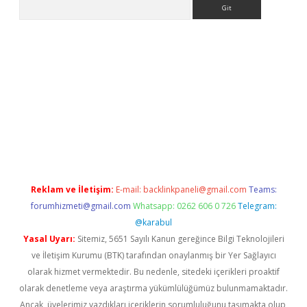
Arama
r
betexper.xyz
Reklam ve İletişim:
E-mail:
backlinkpaneli@gmail.com
Teams:
forumhizmeti@gmail.com
Whatsapp: 0262 606 0 726
Telegram:
@karabul
Yasal Uyarı:
Sitemiz, 5651 Sayılı Kanun gereğince Bilgi Teknolojileri
ve İletişim Kurumu (BTK) tarafından onaylanmış bir Yer Sağlayıcı
olarak hizmet vermektedir. Bu nedenle, sitedeki içerikleri proaktif
olarak denetleme veya araştırma yükümlülüğümüz bulunmamaktadır.
Ancak, üyelerimiz yazdıkları içeriklerin sorumluluğunu taşımakta olup,