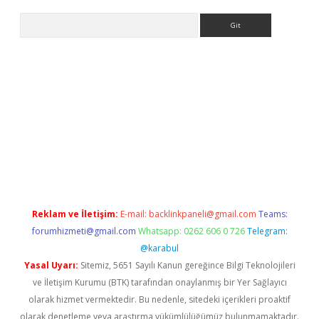
Arama
er
betexper.xyz
Reklam ve İletişim:
E-mail:
backlinkpaneli@gmail.com
Teams:
forumhizmeti@gmail.com
Whatsapp: 0262 606 0 726
Telegram:
@karabul
Yasal Uyarı:
Sitemiz, 5651 Sayılı Kanun gereğince Bilgi Teknolojileri
ve İletişim Kurumu (BTK) tarafından onaylanmış bir Yer Sağlayıcı
olarak hizmet vermektedir. Bu nedenle, sitedeki içerikleri proaktif
olarak denetleme veya araştırma yükümlülüğümüz bulunmamaktadır.