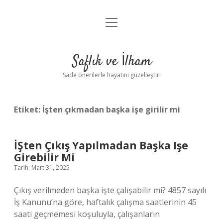
menüyü
Anasayfa
aç
Gizlilik Politikası
Saflık ve İlham
Yasal Uyarı
Sade önerilerle hayatını güzelleştir!
Hakkımızda
Etiket:
İşten çıkmadan başka işe girilir mi
İŞten Çıkış Yapılmadan Başka Işe
Girebilir Mi
Tarih: Mart 31, 2025
Çıkış verilmeden başka işte çalışabilir mi? 4857 sayılı
İş Kanunu’na göre, haftalık çalışma saatlerinin 45
saati geçmemesi koşuluyla, çalışanların