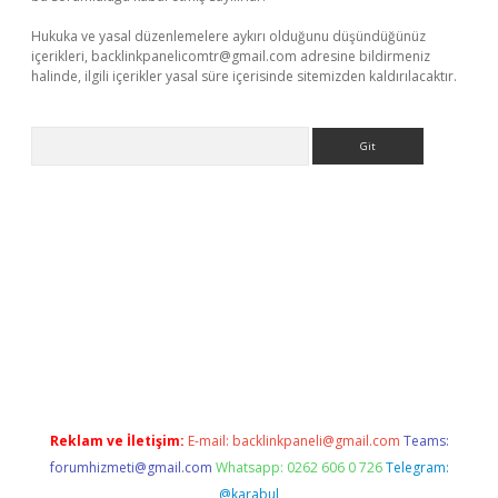
Hukuka ve yasal düzenlemelere aykırı olduğunu düşündüğünüz
içerikleri,
backlinkpanelicomtr@gmail.com
adresine bildirmeniz
halinde, ilgili içerikler yasal süre içerisinde sitemizden kaldırılacaktır.
Arama
r
betexper.xyz
Reklam ve İletişim:
E-mail:
backlinkpaneli@gmail.com
Teams:
forumhizmeti@gmail.com
Whatsapp: 0262 606 0 726
Telegram:
@karabul