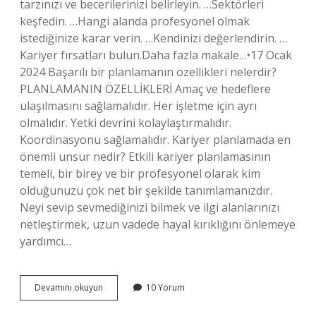
tarzınızı ve becerilerinizi belirleyin. …Sektörleri
keşfedin. …Hangi alanda profesyonel olmak
istediğinize karar verin. …Kendinizi değerlendirin. …
Kariyer fırsatları bulun.Daha fazla makale…•17 Ocak
2024 Başarılı bir planlamanın özellikleri nelerdir?
PLANLAMANIN ÖZELLİKLERİ Amaç ve hedeflere
ulaşılmasını sağlamalıdır. Her işletme için ayrı
olmalıdır. Yetki devrini kolaylaştırmalıdır.
Koordinasyonu sağlamalıdır. Kariyer planlamada en
önemli unsur nedir? Etkili kariyer planlamasının
temeli, bir birey ve bir profesyonel olarak kim
olduğunuzu çok net bir şekilde tanımlamanızdır.
Neyi sevip sevmediğinizi bilmek ve ilgi alanlarınızı
netleştirmek, uzun vadede hayal kırıklığını önlemeye
yardımcı…
Iyi
Devamını okuyun
10 Yorum
Bir
Kariyer