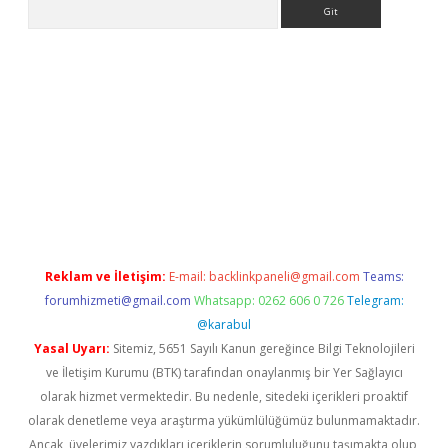
Arama
r
betexper.xyz
Reklam ve İletişim:
E-mail:
backlinkpaneli@gmail.com
Teams:
forumhizmeti@gmail.com
Whatsapp: 0262 606 0 726
Telegram:
@karabul
Yasal Uyarı:
Sitemiz, 5651 Sayılı Kanun gereğince Bilgi Teknolojileri
ve İletişim Kurumu (BTK) tarafından onaylanmış bir Yer Sağlayıcı
olarak hizmet vermektedir. Bu nedenle, sitedeki içerikleri proaktif
olarak denetleme veya araştırma yükümlülüğümüz bulunmamaktadır.
Ancak, üyelerimiz yazdıkları içeriklerin sorumluluğunu taşımakta olup,