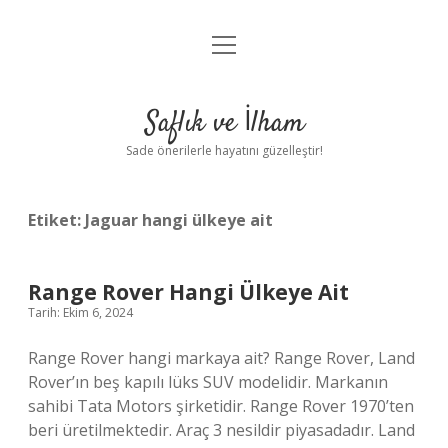
menüyü
Anasayfa
aç
Gizlilik Politikası
Saflık ve İlham
Yasal Uyarı
Sade önerilerle hayatını güzelleştir!
Hakkımızda
Etiket:
Jaguar hangi ülkeye ait
Range Rover Hangi Ülkeye Ait
Tarih: Ekim 6, 2024
Range Rover hangi markaya ait? Range Rover, Land
Rover’ın beş kapılı lüks SUV modelidir. Markanın
sahibi Tata Motors şirketidir. Range Rover 1970’ten
beri üretilmektedir. Araç 3 nesildir piyasadadır. Land