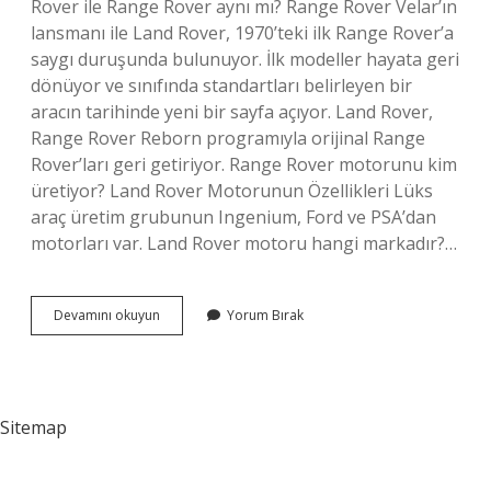
Rover ile Range Rover aynı mı? Range Rover Velar’ın
lansmanı ile Land Rover, 1970’teki ilk Range Rover’a
saygı duruşunda bulunuyor. İlk modeller hayata geri
dönüyor ve sınıfında standartları belirleyen bir
aracın tarihinde yeni bir sayfa açıyor. Land Rover,
Range Rover Reborn programıyla orijinal Range
Rover’ları geri getiriyor. Range Rover motorunu kim
üretiyor? Land Rover Motorunun Özellikleri Lüks
araç üretim grubunun Ingenium, Ford ve PSA’dan
motorları var. Land Rover motoru hangi markadır?…
Range
Devamını okuyun
Yorum Bırak
Rover
Hangi
Ülkeye
Ait
Sitemap