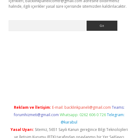
içerikleri,
backlinkpanelicomtr@gmail.com
adresine bildirmeniz
halinde, ilgili içerikler yasal süre içerisinde sitemizden kaldırılacaktır.
Arama
r
betexper.xyz
Reklam ve İletişim:
E-mail:
backlinkpaneli@gmail.com
Teams:
forumhizmeti@gmail.com
Whatsapp: 0262 606 0 726
Telegram:
@karabul
Yasal Uyarı:
Sitemiz, 5651 Sayılı Kanun gereğince Bilgi Teknolojileri
ve İletişim Kurumu (BTK) tarafından onaylanmış bir Yer Sağlayıcı