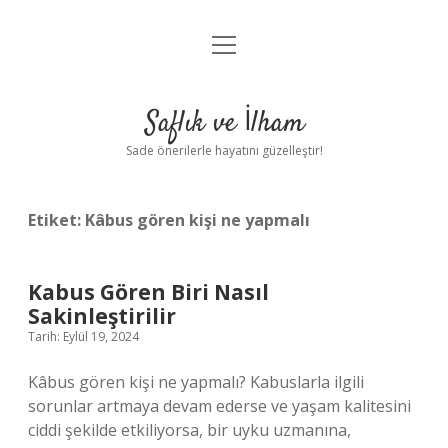
menüyü
Anasayfa
aç
Gizlilik Politikası
Saflık ve İlham
Yasal Uyarı
Sade önerilerle hayatını güzelleştir!
Hakkımızda
Etiket:
Kâbus gören kişi ne yapmalı
Kabus Gören Biri Nasıl
Sakinleştirilir
Tarih: Eylül 19, 2024
Kâbus gören kişi ne yapmalı? Kabuslarla ilgili
sorunlar artmaya devam ederse ve yaşam kalitesini
ciddi şekilde etkiliyorsa, bir uyku uzmanına,