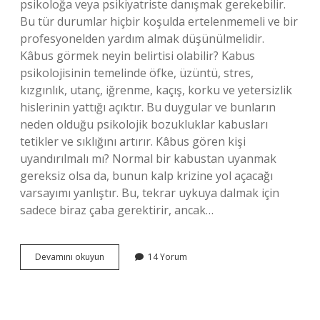
psikoloğa veya psikiyatriste danışmak gerekebilir.
Bu tür durumlar hiçbir koşulda ertelenmemeli ve bir
profesyonelden yardım almak düşünülmelidir.
Kâbus görmek neyin belirtisi olabilir? Kabus
psikolojisinin temelinde öfke, üzüntü, stres,
kızgınlık, utanç, iğrenme, kaçış, korku ve yetersizlik
hislerinin yattığı açıktır. Bu duygular ve bunların
neden olduğu psikolojik bozukluklar kabusları
tetikler ve sıklığını artırır. Kâbus gören kişi
uyandırılmalı mı? Normal bir kabustan uyanmak
gereksiz olsa da, bunun kalp krizine yol açacağı
varsayımı yanlıştır. Bu, tekrar uykuya dalmak için
sadece biraz çaba gerektirir, ancak…
Kabus
Devamını okuyun
14 Yorum
Gören
Biri
Nasıl
Sakinleştirilir