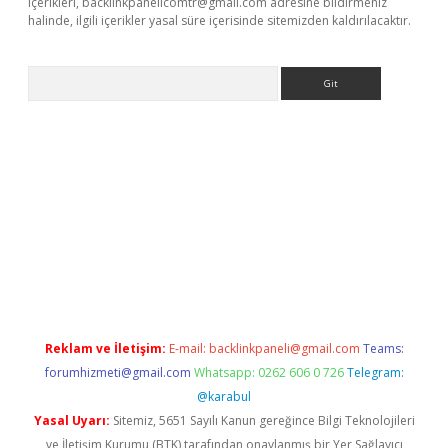
içerikleri,
backlinkpanelicomtr@gmail.com
adresine bildirmeniz
halinde, ilgili içerikler yasal süre içerisinde sitemizden kaldırılacaktır.
Arama
r
betexper.xyz
Reklam ve İletişim:
E-mail:
backlinkpaneli@gmail.com
Teams:
forumhizmeti@gmail.com
Whatsapp: 0262 606 0 726
Telegram:
@karabul
Yasal Uyarı:
Sitemiz, 5651 Sayılı Kanun gereğince Bilgi Teknolojileri
ve İletişim Kurumu (BTK) tarafından onaylanmış bir Yer Sağlayıcı