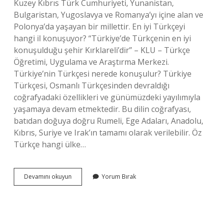
Kuzey Kıbrıs Türk Cumhuriyeti, Yunanistan,
Bulgaristan, Yugoslavya ve Romanya’yı içine alan ve
Polonya’da yaşayan bir millettir. En iyi Türkçeyi
hangi il konuşuyor? “Türkiye’de Türkçenin en iyi
konuşulduğu şehir Kırklareli’dir” – KLU – Türkçe
Öğretimi, Uygulama ve Araştırma Merkezi.
Türkiye’nin Türkçesi nerede konuşulur? Türkiye
Türkçesi, Osmanlı Türkçesinden devraldığı
coğrafyadaki özellikleri ve günümüzdeki yayılımıyla
yaşamaya devam etmektedir. Bu dilin coğrafyası,
batıdan doğuya doğru Rumeli, Ege Adaları, Anadolu,
Kıbrıs, Suriye ve Irak’ın tamamı olarak verilebilir. Öz
Türkçe hangi ülke…
Türkçe
Devamını okuyun
Yorum Bırak
En
Çok
Nerede
Konuşulur