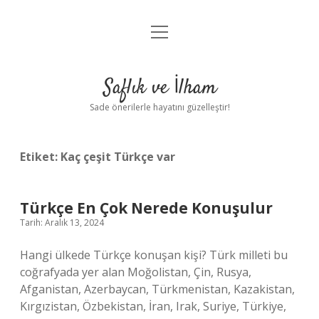
menüyü
Anasayfa
aç
Gizlilik Politikası
Saflık ve İlham
Yasal Uyarı
Sade önerilerle hayatını güzelleştir!
Hakkımızda
Etiket:
Kaç çeşit Türkçe var
Türkçe En Çok Nerede Konuşulur
Tarih: Aralık 13, 2024
Hangi ülkede Türkçe konuşan kişi? Türk milleti bu
coğrafyada yer alan Moğolistan, Çin, Rusya,
Afganistan, Azerbaycan, Türkmenistan, Kazakistan,
Kırgızistan, Özbekistan, İran, Irak, Suriye, Türkiye,