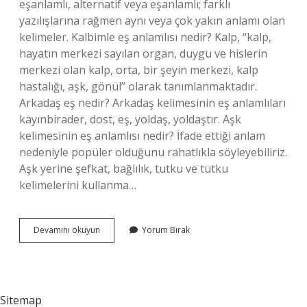
eşanlamlı, alternatif veya eşanlamlı; farklı
yazılışlarına rağmen aynı veya çok yakın anlamı olan
kelimeler. Kalbimle eş anlamlısı nedir? Kalp, “kalp,
hayatın merkezi sayılan organ, duygu ve hislerin
merkezi olan kalp, orta, bir şeyin merkezi, kalp
hastalığı, aşk, gönül” olarak tanımlanmaktadır.
Arkadaş eş nedir? Arkadaş kelimesinin eş anlamlıları
kayınbirader, dost, eş, yoldaş, yoldaştır. Aşk
kelimesinin eş anlamlısı nedir? İfade ettiği anlam
nedeniyle popüler olduğunu rahatlıkla söyleyebiliriz.
Aşk yerine şefkat, bağlılık, tutku ve tutku
kelimelerini kullanma…
Hoş
Devamını okuyun
Yorum Bırak
Kelimesinin
Eş
Anlamlısı
Nedir
Sitemap