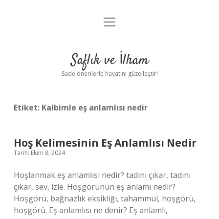
menüyü
Anasayfa
aç
Gizlilik Politikası
Saflık ve İlham
Yasal Uyarı
Sade önerilerle hayatını güzelleştir!
Hakkımızda
Etiket:
Kalbimle eş anlamlısı nedir
Hoş Kelimesinin Eş Anlamlısı Nedir
Tarih: Ekim 8, 2024
Hoşlanmak eş anlamlısı nedir? tadını çıkar, tadını
çıkar, sev, izle. Hoşgörünün eş anlamı nedir?
Hoşgörü, bağnazlık eksikliği, tahammül, hoşgörü,
hoşgörü. Eş anlamlısı ne denir? Eş anlamlı,