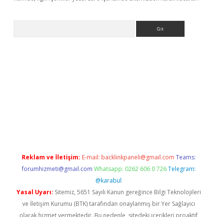
Arama
r
betexper.xyz
Reklam ve İletişim:
E-mail:
backlinkpaneli@gmail.com
Teams:
forumhizmeti@gmail.com
Whatsapp: 0262 606 0 726
Telegram:
@karabul
Yasal Uyarı:
Sitemiz, 5651 Sayılı Kanun gereğince Bilgi Teknolojileri
ve İletişim Kurumu (BTK) tarafından onaylanmış bir Yer Sağlayıcı
olarak hizmet vermektedir. Bu nedenle, sitedeki içerikleri proaktif