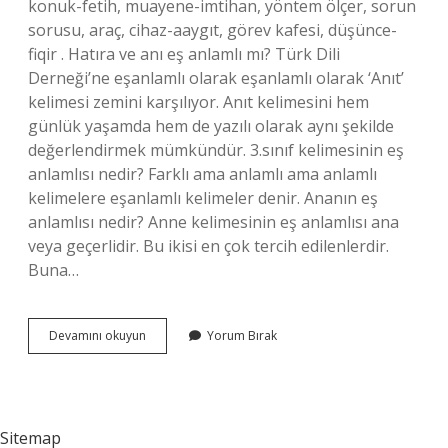
konuk-fetih, muayene-imtihan, yöntem ölçer, sorun
sorusu, araç, cihaz-aaygıt, görev kafesi, düşünce-
fiqir . Hatıra ve anı eş anlamlı mı? Türk Dili
Derneği’ne eşanlamlı olarak eşanlamlı olarak ‘Anıt’
kelimesi zemini karşılıyor. Anıt kelimesini hem
günlük yaşamda hem de yazılı olarak aynı şekilde
değerlendirmek mümkündür. 3.sınıf kelimesinin eş
anlamlısı nedir? Farklı ama anlamlı ama anlamlı
kelimelere eşanlamlı kelimeler denir. Ananın eş
anlamlısı nedir? Anne kelimesinin eş anlamlısı ana
veya geçerlidir. Bu ikisi en çok tercih edilenlerdir.
Buna…
Anın
Devamını okuyun
Yorum Bırak
Eş
Anlamı
Ne
Sitemap