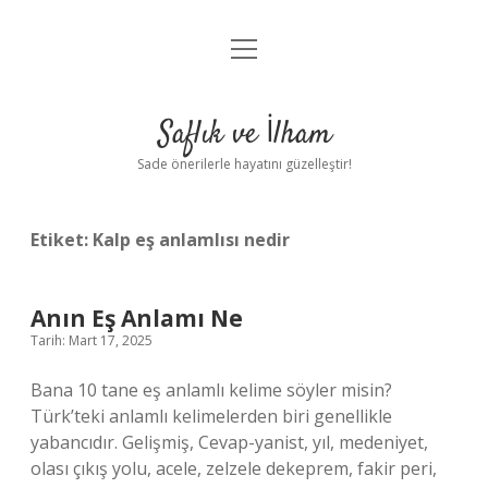
menüyü
Anasayfa
aç
Gizlilik Politikası
Saflık ve İlham
Yasal Uyarı
Sade önerilerle hayatını güzelleştir!
Hakkımızda
Etiket:
Kalp eş anlamlısı nedir
Anın Eş Anlamı Ne
Tarih: Mart 17, 2025
Bana 10 tane eş anlamlı kelime söyler misin?
Türk’teki anlamlı kelimelerden biri genellikle
yabancıdır. Gelişmiş, Cevap-yanist, yıl, medeniyet,
olası çıkış yolu, acele, zelzele dekeprem, fakir peri,