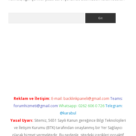
Arama
r
betexper.xyz
Reklam ve İletişim:
E-mail:
backlinkpaneli@gmail.com
Teams:
forumhizmeti@gmail.com
Whatsapp: 0262 606 0 726
Telegram:
@karabul
Yasal Uyarı:
Sitemiz, 5651 Sayılı Kanun gereğince Bilgi Teknolojileri
ve İletişim Kurumu (BTK) tarafından onaylanmış bir Yer Sağlayıcı
olarak hizmet vermektedir. Bu nedenle, sitedeki içerikleri proaktif