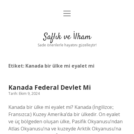
menüyü
Anasayfa
aç
Gizlilik Politikası
Saflık ve İlham
Yasal Uyarı
Sade önerilerle hayatını güzelleştir!
Hakkımızda
Etiket:
Kanada bir ülke mi eyalet mi
Kanada Federal Devlet Mi
Tarih: Ekim 9, 2024
Kanada bir ülke mi eyalet mi? Kanada (İngilizce:;
Fransızca:) Kuzey Amerika’da bir ülkedir. On eyalet
ve üç bölgeden oluşan ülke, Pasifik Okyanusu’ndan
Atlas Okyanusu’na ve kuzeyde Arktik Okyanusu’na