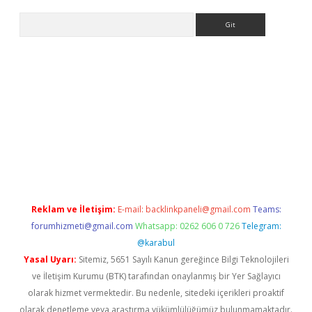
Arama
er
betexper.xyz
Reklam ve İletişim:
E-mail:
backlinkpaneli@gmail.com
Teams:
forumhizmeti@gmail.com
Whatsapp: 0262 606 0 726
Telegram:
@karabul
Yasal Uyarı:
Sitemiz, 5651 Sayılı Kanun gereğince Bilgi Teknolojileri
ve İletişim Kurumu (BTK) tarafından onaylanmış bir Yer Sağlayıcı
olarak hizmet vermektedir. Bu nedenle, sitedeki içerikleri proaktif
olarak denetleme veya araştırma yükümlülüğümüz bulunmamaktadır.