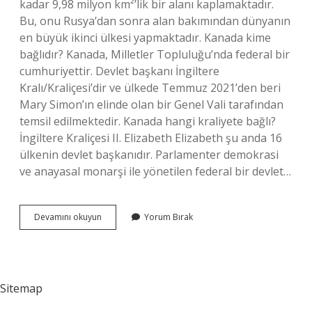
kadar 9,98 milyon km²’lik bir alanı kaplamaktadır.
Bu, onu Rusya’dan sonra alan bakımından dünyanın
en büyük ikinci ülkesi yapmaktadır. Kanada kime
bağlıdır? Kanada, Milletler Topluluğu’nda federal bir
cumhuriyettir. Devlet başkanı İngiltere
Kralı/Kraliçesi’dir ve ülkede Temmuz 2021’den beri
Mary Simon’ın elinde olan bir Genel Vali tarafından
temsil edilmektedir. Kanada hangi kraliyete bağlı?
İngiltere Kraliçesi II. Elizabeth Elizabeth şu anda 16
ülkenin devlet başkanıdır. Parlamenter demokrasi
ve anayasal monarşi ile yönetilen federal bir devlet…
Kanada
Devamını okuyun
Yorum Bırak
Federal
Devlet
Mi
Sitemap