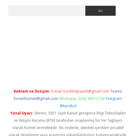
Arama
r
betexper.xyz
Reklam ve İletişim:
E-mail:
backlinkpaneli@gmail.com
Teams:
forumhizmeti@gmail.com
Whatsapp: 0262 606 0 726
Telegram:
@karabul
Yasal Uyarı:
Sitemiz, 5651 Sayılı Kanun gereğince Bilgi Teknolojileri
ve İletişim Kurumu (BTK) tarafından onaylanmış bir Yer Sağlayıcı
olarak hizmet vermektedir. Bu nedenle, sitedeki içerikleri proaktif
olarak denetleme veya araştırma yükümlülüğümüz bulunmamaktadır.