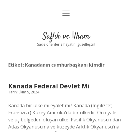
menüyü
Anasayfa
aç
Gizlilik Politikası
Saflık ve İlham
Yasal Uyarı
Sade önerilerle hayatını güzelleştir!
Hakkımızda
Etiket:
Kanadanın cumhurbaşkanı kimdir
Kanada Federal Devlet Mi
Tarih: Ekim 9, 2024
Kanada bir ülke mi eyalet mi? Kanada (İngilizce:;
Fransızca:) Kuzey Amerika’da bir ülkedir. On eyalet
ve üç bölgeden oluşan ülke, Pasifik Okyanusu’ndan
Atlas Okyanusu’na ve kuzeyde Arktik Okyanusu’na