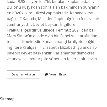
kadar 9,98 milyon km²’lik bir alanı kaplamaktadır.
Bu, onu Rusya’dan sonra alan bakımından dünyanın
en büyük ikinci ülkesi yapmaktadır. Kanada kime
bağlıdır? Kanada, Milletler Topluluğu’nda federal bir
cumhuriyettir. Devlet başkanı İngiltere
Kralı/Kraliçesi’dir ve ülkede Temmuz 2021’den beri
Mary Simon’ın elinde olan bir Genel Vali tarafından
temsil edilmektedir. Kanada hangi kraliyete bağlı?
İngiltere Kraliçesi II. Elizabeth Elizabeth şu anda 16
ülkenin devlet başkanıdır. Parlamenter demokrasi
ve anayasal monarşi ile yönetilen federal bir devlet…
Kanada
Devamını okuyun
Yorum Bırak
Federal
Devlet
Mi
Sitemap