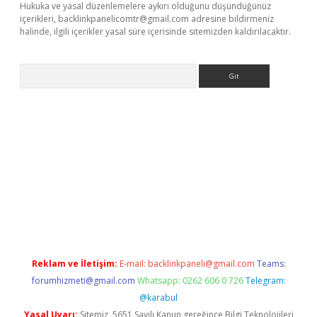
Hukuka ve yasal düzenlemelere aykırı olduğunu düşündüğünüz
içerikleri,
backlinkpanelicomtr@gmail.com
adresine bildirmeniz
halinde, ilgili içerikler yasal süre içerisinde sitemizden kaldırılacaktır.
Arama
r
betexper.xyz
Reklam ve İletişim:
E-mail:
backlinkpaneli@gmail.com
Teams:
forumhizmeti@gmail.com
Whatsapp: 0262 606 0 726
Telegram:
@karabul
Yasal Uyarı:
Sitemiz, 5651 Sayılı Kanun gereğince Bilgi Teknolojileri