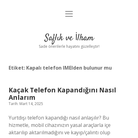
menüyü
Anasayfa
aç
Gizlilik Politikası
Saflık ve İlham
Yasal Uyarı
Sade önerilerle hayatını güzelleştir!
Hakkımızda
Etiket:
Kapalı telefon IMEIden bulunur mu
Kaçak Telefon Kapandığını Nasıl
Anlarım
Tarih: Mart 14, 2025
Yurtdışı telefon kapandığı nasıl anlaşılır? Bu
hizmetle, mobil cihazınızın yasal araçlarla içe
aktarılıp aktarılmadığını ve kayıp/çalıntı olup