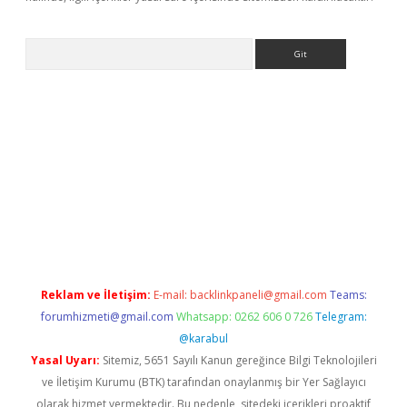
Arama
r
betexper.xyz
Reklam ve İletişim:
E-mail:
backlinkpaneli@gmail.com
Teams:
forumhizmeti@gmail.com
Whatsapp: 0262 606 0 726
Telegram:
@karabul
Yasal Uyarı:
Sitemiz, 5651 Sayılı Kanun gereğince Bilgi Teknolojileri
ve İletişim Kurumu (BTK) tarafından onaylanmış bir Yer Sağlayıcı
olarak hizmet vermektedir. Bu nedenle, sitedeki içerikleri proaktif