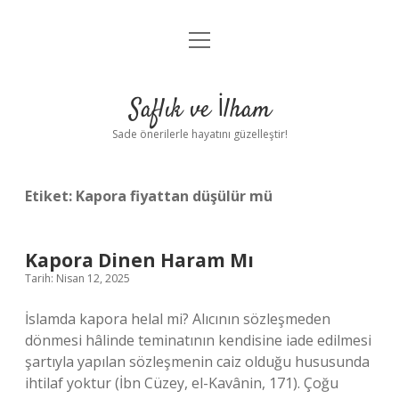
menüyü
Anasayfa
aç
Gizlilik Politikası
Saflık ve İlham
Yasal Uyarı
Sade önerilerle hayatını güzelleştir!
Hakkımızda
Etiket:
Kapora fiyattan düşülür mü
Kapora Dinen Haram Mı
Tarih: Nisan 12, 2025
İslamda kapora helal mi? Alıcının sözleşmeden
dönmesi hâlinde teminatının kendisine iade edilmesi
şartıyla yapılan sözleşmenin caiz olduğu hususunda
ihtilaf yoktur (İbn Cüzey, el-Kavânin, 171). Çoğu