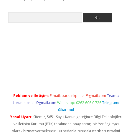
Arama
r
betexper.xyz
Reklam ve İletişim:
E-mail:
backlinkpaneli@gmail.com
Teams:
forumhizmeti@gmail.com
Whatsapp: 0262 606 0 726
Telegram:
@karabul
Yasal Uyarı:
Sitemiz, 5651 Sayılı Kanun gereğince Bilgi Teknolojileri
ve İletişim Kurumu (BTK) tarafından onaylanmış bir Yer Sağlayıcı
olarak hizmet vermektedir. Bu nedenle, sitedeki içerikleri proaktif