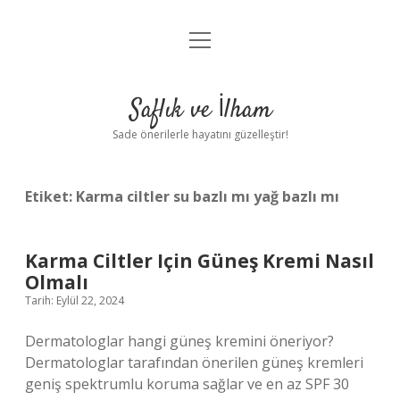
menüyü
Anasayfa
aç
Gizlilik Politikası
Saflık ve İlham
Yasal Uyarı
Sade önerilerle hayatını güzelleştir!
Hakkımızda
Etiket:
Karma ciltler su bazlı mı yağ bazlı mı
Karma Ciltler Için Güneş Kremi Nasıl
Olmalı
Tarih: Eylül 22, 2024
Dermatologlar hangi güneş kremini öneriyor?
Dermatologlar tarafından önerilen güneş kremleri
geniş spektrumlu koruma sağlar ve en az SPF 30