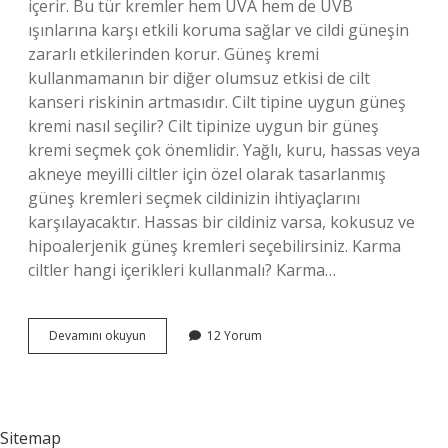
içerir. Bu tür kremler hem UVA hem de UVB
ışınlarına karşı etkili koruma sağlar ve cildi güneşin
zararlı etkilerinden korur. Güneş kremi
kullanmamanın bir diğer olumsuz etkisi de cilt
kanseri riskinin artmasıdır. Cilt tipine uygun güneş
kremi nasıl seçilir? Cilt tipinize uygun bir güneş
kremi seçmek çok önemlidir. Yağlı, kuru, hassas veya
akneye meyilli ciltler için özel olarak tasarlanmış
güneş kremleri seçmek cildinizin ihtiyaçlarını
karşılayacaktır. Hassas bir cildiniz varsa, kokusuz ve
hipoalerjenik güneş kremleri seçebilirsiniz. Karma
ciltler hangi içerikleri kullanmalı? Karma…
Karma
Devamını okuyun
12 Yorum
Ciltler
Için
Güneş
Kremi
Nasıl
Sitemap
Olmalı