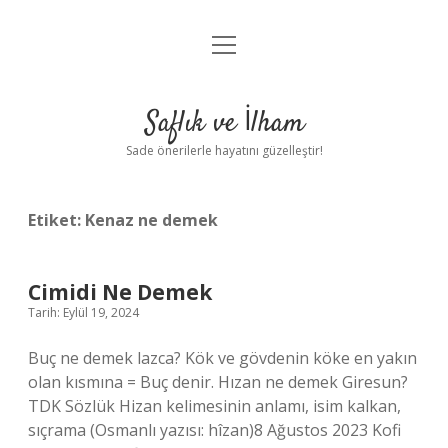
menüyü
Anasayfa
aç
Gizlilik Politikası
Saflık ve İlham
Yasal Uyarı
Sade önerilerle hayatını güzelleştir!
Hakkımızda
Etiket:
Kenaz ne demek
Cimidi Ne Demek
Tarih: Eylül 19, 2024
Buç ne demek lazca? Kök ve gövdenin köke en yakın
olan kısmına = Buç denir. Hızan ne demek Giresun?
TDK Sözlük Hizan kelimesinin anlamı, isim kalkan,
sıçrama (Osmanlı yazısı: hîzan)8 Ağustos 2023 Kofi