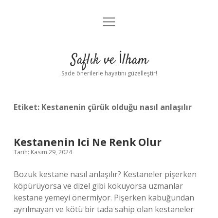
menüyü
Anasayfa
aç
Gizlilik Politikası
Saflık ve İlham
Yasal Uyarı
Sade önerilerle hayatını güzelleştir!
Hakkımızda
Etiket:
Kestanenin çürük olduğu nasıl anlaşılır
Kestanenin Ici Ne Renk Olur
Tarih: Kasım 29, 2024
Bozuk kestane nasıl anlaşılır? Kestaneler pişerken
köpürüyorsa ve dizel gibi kokuyorsa uzmanlar
kestane yemeyi önermiyor. Pişerken kabuğundan
ayrılmayan ve kötü bir tada sahip olan kestaneler