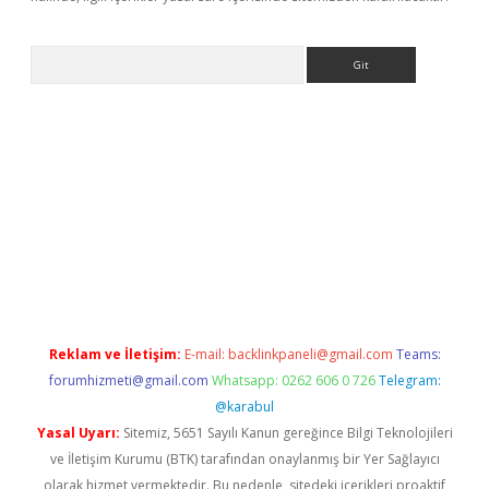
Arama
r
betexper.xyz
Reklam ve İletişim:
E-mail:
backlinkpaneli@gmail.com
Teams:
forumhizmeti@gmail.com
Whatsapp: 0262 606 0 726
Telegram:
@karabul
Yasal Uyarı:
Sitemiz, 5651 Sayılı Kanun gereğince Bilgi Teknolojileri
ve İletişim Kurumu (BTK) tarafından onaylanmış bir Yer Sağlayıcı
olarak hizmet vermektedir. Bu nedenle, sitedeki içerikleri proaktif