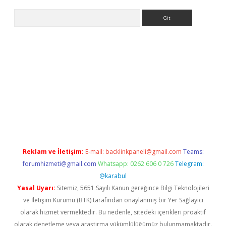
Arama
r
betexper.xyz
Reklam ve İletişim:
E-mail:
backlinkpaneli@gmail.com
Teams:
forumhizmeti@gmail.com
Whatsapp: 0262 606 0 726
Telegram:
@karabul
Yasal Uyarı:
Sitemiz, 5651 Sayılı Kanun gereğince Bilgi Teknolojileri
ve İletişim Kurumu (BTK) tarafından onaylanmış bir Yer Sağlayıcı
olarak hizmet vermektedir. Bu nedenle, sitedeki içerikleri proaktif
olarak denetleme veya araştırma yükümlülüğümüz bulunmamaktadır.