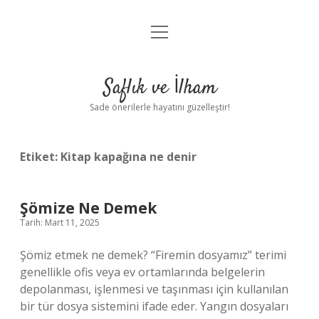
menüyü
Anasayfa
aç
Gizlilik Politikası
Saflık ve İlham
Yasal Uyarı
Sade önerilerle hayatını güzelleştir!
Hakkımızda
Etiket:
Kitap kapağına ne denir
Şömize Ne Demek
Tarih: Mart 11, 2025
Şömiz etmek ne demek? “Firemin dosyamız” terimi
genellikle ofis veya ev ortamlarında belgelerin
depolanması, işlenmesi ve taşınması için kullanılan
bir tür dosya sistemini ifade eder. Yangın dosyaları