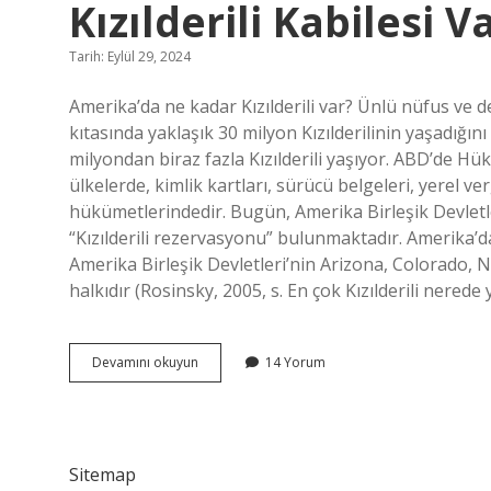
Kızılderili Kabilesi V
Tarih: Eylül 29, 2024
Amerika’da ne kadar Kızılderili var? Ünlü nüfus ve
kıtasında yaklaşık 30 milyon Kızılderilinin yaşadığı
milyondan biraz fazla Kızılderili yaşıyor. ABD’de Hük
ülkelerde, kimlik kartları, sürücü belgeleri, yerel ver
hükümetlerindedir. Bugün, Amerika Birleşik Devlet
“Kızılderili rezervasyonu” bulunmaktadır. Amerika’da 
Amerika Birleşik Devletleri’nin Arizona, Colorado, N
halkıdır (Rosinsky, 2005, s. En çok Kızılderili nerede
Abdde
Devamını okuyun
14 Yorum
Hükümet
Tarafından
Tanınan
Kaç
Kızılderili
Sitemap
Kabilesi