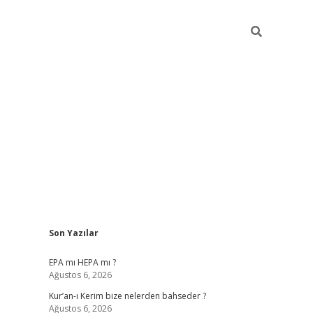
Sidebar
Son Yazılar
betexper
betexper
EPA mı HEPA mı ?
Ağustos 6, 2026
Kur’an-ı Kerim bize nelerden bahseder ?
Ağustos 6, 2026