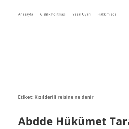
Anasayfa
Gizlilik Politikası
Yasal Uyarı
Hakkımızda
Etiket:
Kızılderili reisine ne denir
Abdde Hükümet Tara