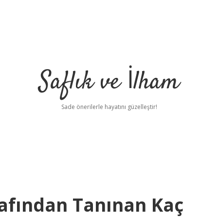
Saflık ve İlham
Sade önerilerle hayatını güzelleştir!
fından Tanınan Kaç