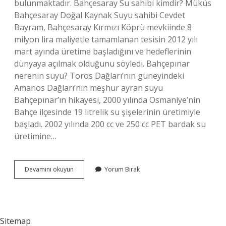
bulunmaktadır. Bahçesaray Su sahibi kimdir? Müküs
Bahçesaray Doğal Kaynak Suyu sahibi Cevdet
Bayram, Bahçesaray Kırmızı Köprü mevkiinde 8
milyon lira maliyetle tamamlanan tesisin 2012 yılı
mart ayında üretime başladığını ve hedeflerinin
dünyaya açılmak olduğunu söyledi. Bahçepınar
nerenin suyu? Toros Dağları’nın güneyindeki
Amanos Dağları’nın meşhur ayran suyu
Bahçepınar’ın hikayesi, 2000 yılında Osmaniye’nin
Bahçe ilçesinde 19 litrelik su şişelerinin üretimiyle
başladı. 2002 yılında 200 cc ve 250 cc PET bardak su
üretimine…
Bahçesaray
Devamını okuyun
Yorum Bırak
Su
Nerenin
Suyu
Sitemap