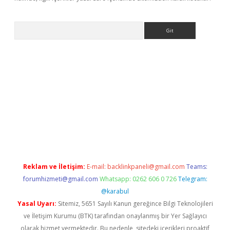
Arama
r
betexper.xyz
Reklam ve İletişim:
E-mail:
backlinkpaneli@gmail.com
Teams:
forumhizmeti@gmail.com
Whatsapp: 0262 606 0 726
Telegram:
@karabul
Yasal Uyarı:
Sitemiz, 5651 Sayılı Kanun gereğince Bilgi Teknolojileri
ve İletişim Kurumu (BTK) tarafından onaylanmış bir Yer Sağlayıcı
olarak hizmet vermektedir. Bu nedenle, sitedeki içerikleri proaktif