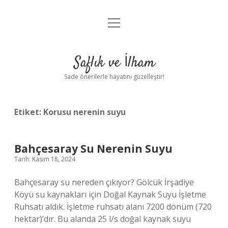
menüyü
Anasayfa
aç
Gizlilik Politikası
Saflık ve İlham
Yasal Uyarı
Sade önerilerle hayatını güzelleştir!
Hakkımızda
Etiket:
Korusu nerenin suyu
Bahçesaray Su Nerenin Suyu
Tarih: Kasım 18, 2024
Bahçesaray su nereden çıkıyor? Gölcük İrşadiye
Köyü su kaynakları için Doğal Kaynak Suyu İşletme
Ruhsatı aldık. İşletme ruhsatı alanı 7200 dönüm (720
hektar)’dır. Bu alanda 25 l/s doğal kaynak suyu