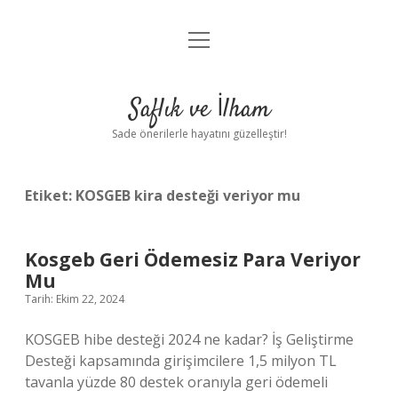
menüyü
Anasayfa
aç
Gizlilik Politikası
Saflık ve İlham
Yasal Uyarı
Sade önerilerle hayatını güzelleştir!
Hakkımızda
Etiket:
KOSGEB kira desteği veriyor mu
Kosgeb Geri Ödemesiz Para Veriyor
Mu
Tarih: Ekim 22, 2024
KOSGEB hibe desteği 2024 ne kadar? İş Geliştirme
Desteği kapsamında girişimcilere 1,5 milyon TL
tavanla yüzde 80 destek oranıyla geri ödemeli