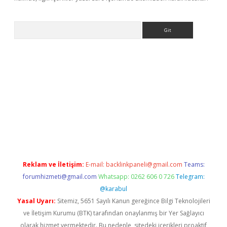
Arama
r
betexper.xyz
Reklam ve İletişim:
E-mail:
backlinkpaneli@gmail.com
Teams:
forumhizmeti@gmail.com
Whatsapp: 0262 606 0 726
Telegram:
@karabul
Yasal Uyarı:
Sitemiz, 5651 Sayılı Kanun gereğince Bilgi Teknolojileri
ve İletişim Kurumu (BTK) tarafından onaylanmış bir Yer Sağlayıcı
olarak hizmet vermektedir. Bu nedenle, sitedeki içerikleri proaktif