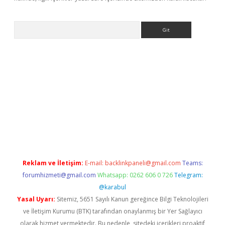
Arama
r
betexper.xyz
Reklam ve İletişim:
E-mail:
backlinkpaneli@gmail.com
Teams:
forumhizmeti@gmail.com
Whatsapp: 0262 606 0 726
Telegram:
@karabul
Yasal Uyarı:
Sitemiz, 5651 Sayılı Kanun gereğince Bilgi Teknolojileri
ve İletişim Kurumu (BTK) tarafından onaylanmış bir Yer Sağlayıcı
olarak hizmet vermektedir. Bu nedenle, sitedeki içerikleri proaktif