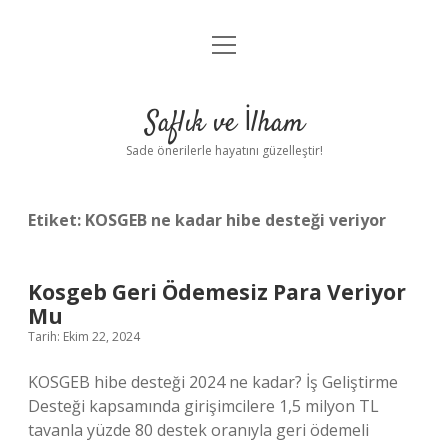
menüyü
Anasayfa
aç
Gizlilik Politikası
Saflık ve İlham
Yasal Uyarı
Sade önerilerle hayatını güzelleştir!
Hakkımızda
Etiket:
KOSGEB ne kadar hibe desteği veriyor
Kosgeb Geri Ödemesiz Para Veriyor
Mu
Tarih: Ekim 22, 2024
KOSGEB hibe desteği 2024 ne kadar? İş Geliştirme
Desteği kapsamında girişimcilere 1,5 milyon TL
tavanla yüzde 80 destek oranıyla geri ödemeli