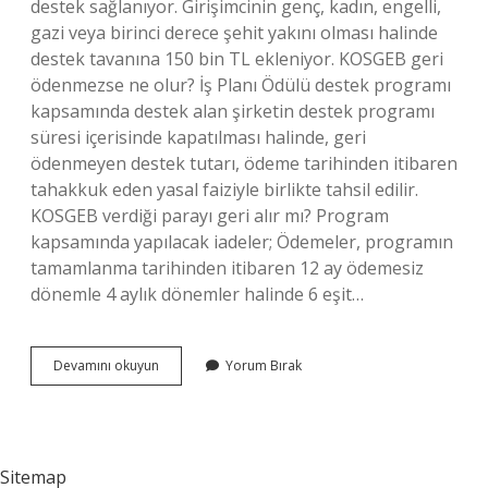
destek sağlanıyor. Girişimcinin genç, kadın, engelli,
gazi veya birinci derece şehit yakını olması halinde
destek tavanına 150 bin TL ekleniyor. KOSGEB geri
ödenmezse ne olur? İş Planı Ödülü destek programı
kapsamında destek alan şirketin destek programı
süresi içerisinde kapatılması halinde, geri
ödenmeyen destek tutarı, ödeme tarihinden itibaren
tahakkuk eden yasal faiziyle birlikte tahsil edilir.
KOSGEB verdiği parayı geri alır mı? Program
kapsamında yapılacak iadeler; Ödemeler, programın
tamamlanma tarihinden itibaren 12 ay ödemesiz
dönemle 4 aylık dönemler halinde 6 eşit…
Kosgeb
Devamını okuyun
Yorum Bırak
Geri
Ödemesiz
Para
Veriyor
Mu
Sitemap