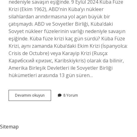
nedeniyle savaşın eşiğinde. 9 Eylül 2024 Küba Füze
Krizi (Ekim 1962), ABD’nin Küba’yı nükleer
silahlardan arındırmasına yol açan büyük bir
çatışmaydı. ABD ve Sovyetler Birliği, Küba’daki
Sovyet nükleer füzelerinin varlığı nedeniyle savaşın
eşiğinde. Küba füze krizi kaç gün sürdü? Küba Füze
Krizi, aynı zamanda Küba’daki Ekim Krizi (İspanyolca:
Crisis de Octubre) veya Karayip Krizi (Rusça:
Карибский кризис, Karibskiykris) olarak da bilinir,
Amerika Birleşik Devletleri ile Sovyetler Birliği
hükümetleri arasında 13 gün süren…
Küba
Devamını okuyun
8 Yorum
Krizi
Ne
Zaman
Oldu
Sitemap