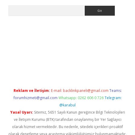
Arama
r
betexper.xyz
Reklam ve İletişim:
E-mail:
backlinkpaneli@gmail.com
Teams:
forumhizmeti@gmail.com
Whatsapp: 0262 606 0 726
Telegram:
@karabul
Yasal Uyarı:
Sitemiz, 5651 Sayılı Kanun gereğince Bilgi Teknolojileri
ve İletişim Kurumu (BTK) tarafından onaylanmış bir Yer Sağlayıcı
olarak hizmet vermektedir. Bu nedenle, sitedeki içerikleri proaktif
olarak denetleme veya araştırma yükümlülüğümüz bulunmamaktadır.