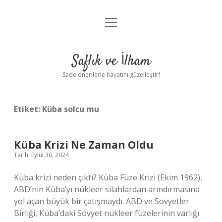
menüyü
Anasayfa
aç
Gizlilik Politikası
Saflık ve İlham
Yasal Uyarı
Sade önerilerle hayatını güzelleştir!
Hakkımızda
Etiket:
Küba solcu mu
Küba Krizi Ne Zaman Oldu
Tarih: Eylül 30, 2024
Küba krizi neden çıktı? Küba Füze Krizi (Ekim 1962),
ABD’nin Küba’yı nükleer silahlardan arındırmasına
yol açan büyük bir çatışmaydı. ABD ve Sovyetler
Birliği, Küba’daki Sovyet nükleer füzelerinin varlığı