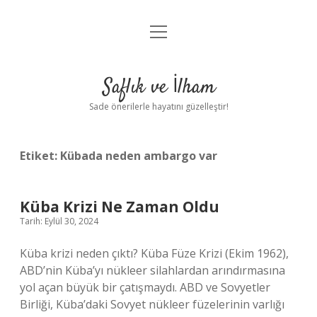
menüyü
Anasayfa
aç
Gizlilik Politikası
Saflık ve İlham
Yasal Uyarı
Sade önerilerle hayatını güzelleştir!
Hakkımızda
Etiket:
Kübada neden ambargo var
Küba Krizi Ne Zaman Oldu
Tarih: Eylül 30, 2024
Küba krizi neden çıktı? Küba Füze Krizi (Ekim 1962),
ABD’nin Küba’yı nükleer silahlardan arındırmasına
yol açan büyük bir çatışmaydı. ABD ve Sovyetler
Birliği, Küba’daki Sovyet nükleer füzelerinin varlığı