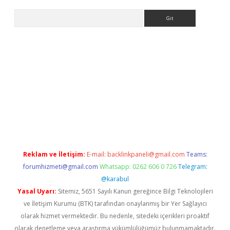
Arama
er
betexper.xyz
Reklam ve İletişim:
E-mail:
backlinkpaneli@gmail.com
Teams:
forumhizmeti@gmail.com
Whatsapp: 0262 606 0 726
Telegram:
@karabul
Yasal Uyarı:
Sitemiz, 5651 Sayılı Kanun gereğince Bilgi Teknolojileri
ve İletişim Kurumu (BTK) tarafından onaylanmış bir Yer Sağlayıcı
olarak hizmet vermektedir. Bu nedenle, sitedeki içerikleri proaktif
olarak denetleme veya araştırma yükümlülüğümüz bulunmamaktadır.