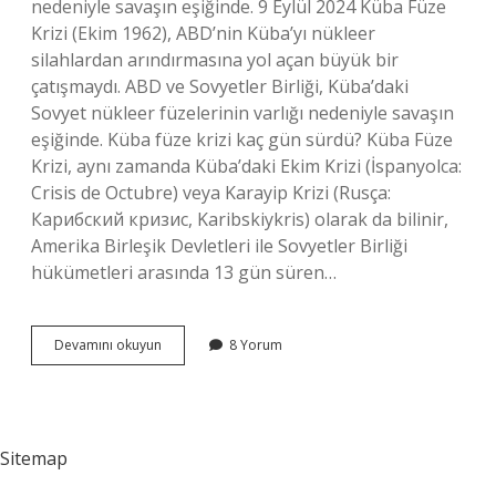
nedeniyle savaşın eşiğinde. 9 Eylül 2024 Küba Füze
Krizi (Ekim 1962), ABD’nin Küba’yı nükleer
silahlardan arındırmasına yol açan büyük bir
çatışmaydı. ABD ve Sovyetler Birliği, Küba’daki
Sovyet nükleer füzelerinin varlığı nedeniyle savaşın
eşiğinde. Küba füze krizi kaç gün sürdü? Küba Füze
Krizi, aynı zamanda Küba’daki Ekim Krizi (İspanyolca:
Crisis de Octubre) veya Karayip Krizi (Rusça:
Карибский кризис, Karibskiykris) olarak da bilinir,
Amerika Birleşik Devletleri ile Sovyetler Birliği
hükümetleri arasında 13 gün süren…
Küba
Devamını okuyun
8 Yorum
Krizi
Ne
Zaman
Oldu
Sitemap