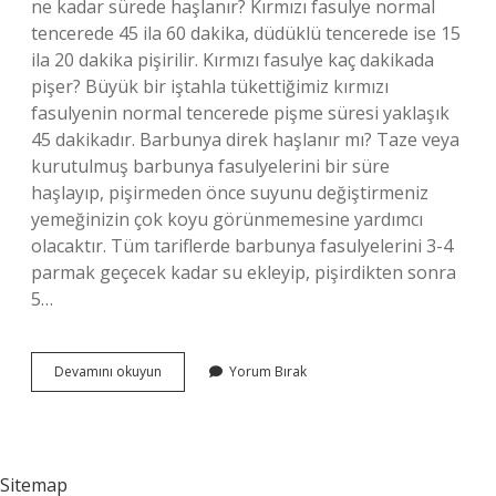
ne kadar sürede haşlanır? Kırmızı fasulye normal
tencerede 45 ila 60 dakika, düdüklü tencerede ise 15
ila 20 dakika pişirilir. Kırmızı fasulye kaç dakikada
pişer? Büyük bir iştahla tükettiğimiz kırmızı
fasulyenin normal tencerede pişme süresi yaklaşık
45 dakikadır. Barbunya direk haşlanır mı? Taze veya
kurutulmuş barbunya fasulyelerini bir süre
haşlayıp, pişirmeden önce suyunu değiştirmeniz
yemeğinizin çok koyu görünmemesine yardımcı
olacaktır. Tüm tariflerde barbunya fasulyelerini 3-4
parmak geçecek kadar su ekleyip, pişirdikten sonra
5…
Kuru
Devamını okuyun
Yorum Bırak
Barbunya
Kaç
Dk
Haşlanır
Sitemap