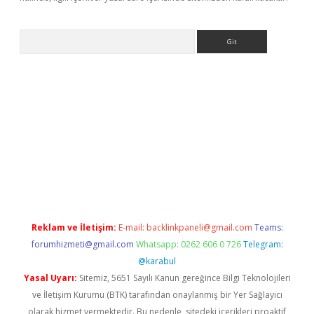
Arama
er
betexper.xyz
Reklam ve İletişim:
E-mail:
backlinkpaneli@gmail.com
Teams:
forumhizmeti@gmail.com
Whatsapp: 0262 606 0 726
Telegram:
@karabul
Yasal Uyarı:
Sitemiz, 5651 Sayılı Kanun gereğince Bilgi Teknolojileri
ve İletişim Kurumu (BTK) tarafından onaylanmış bir Yer Sağlayıcı
olarak hizmet vermektedir. Bu nedenle, sitedeki içerikleri proaktif