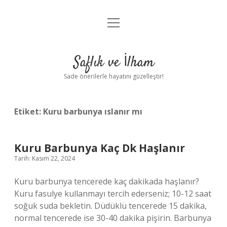
menüyü
Anasayfa
aç
Gizlilik Politikası
Saflık ve İlham
Yasal Uyarı
Sade önerilerle hayatını güzelleştir!
Hakkımızda
Etiket:
Kuru barbunya ıslanır mı
Kuru Barbunya Kaç Dk Haşlanır
Tarih: Kasım 22, 2024
Kuru barbunya tencerede kaç dakikada haşlanır?
Kuru fasulye kullanmayı tercih ederseniz; 10-12 saat
soğuk suda bekletin. Düdüklü tencerede 15 dakika,
normal tencerede ise 30-40 dakika pişirin. Barbunya