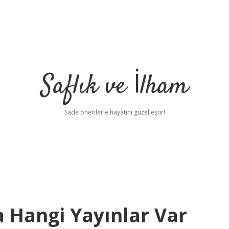
Saflık ve İlham
Sade önerilerle hayatını güzelleştir!
a Hangi Yayınlar Var