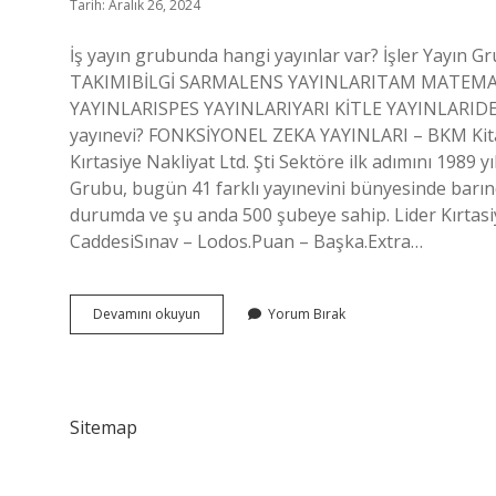
Tarih: Aralık 26, 2024
İş yayın grubunda hangi yayınlar var? İşler Yay
TAKIMIBİLGİ SARMALENS YAYINLARITAM MATEMA
YAYINLARISPES YAYINLARIYARI KİTLE YAYINLARIDEN
yayınevi? FONKSİYONEL ZEKA YAYINLARI – BKM Kitap.
Kırtasiye Nakliyat Ltd. Şti Sektöre ilk adımını 1989 y
Grubu, bugün 41 farklı yayınevini bünyesinde barındır
durumda ve şu anda 500 şubeye sahip. Lider Kırtasi
CaddesiSınav – Lodos.Puan – Başka.Extra…
Işler
Devamını okuyun
Yorum Bırak
Yayın
Grubunda
Hangi
Yayınlar
Var
Sitemap