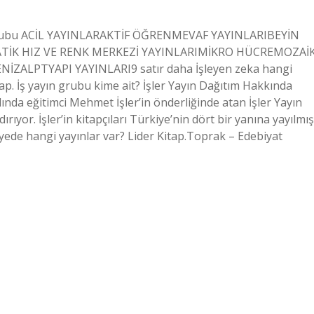
ın Grubu ACİL YAYINLARAKTİF ÖĞRENMEVAF YAYINLARIBEYİN
TİK HIZ VE RENK MERKEZİ YAYINLARIMİKRO HÜCREMOZAİ
İZALPTYAPI YAYINLARI9 satır daha İşleyen zeka hangi
 İş yayın grubu kime ait? İşler Yayın Dağıtım Hakkında
ılında eğitimci Mehmet İşler’in önderliğinde atan İşler Yayın
ıyor. İşler’in kitapçıları Türkiye’nin dört bir yanına yayılmış
yede hangi yayınlar var? Lider Kitap.Toprak – Edebiyat