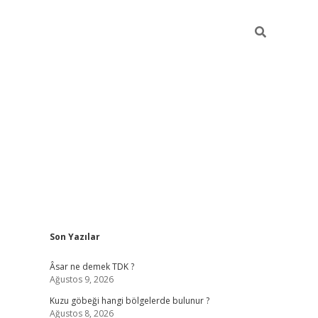
Sidebar
Son Yazılar
betexper
betexpe
Âsar ne demek TDK ?
Ağustos 9, 2026
Kuzu göbeği hangi bölgelerde bulunur ?
Ağustos 8, 2026